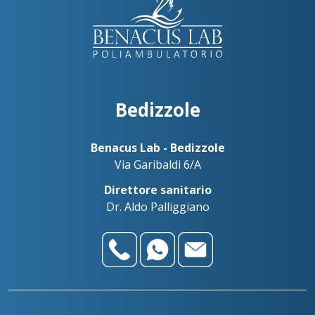
Bedizzole
Benacus Lab - Bedizzole
Via Garibaldi 6/A
Contatta le nostre sedi
Direttore sanitario
Scrivici su WhatsApp
Dr. Aldo Palliggiano
Bedizzole
Benacus Lab - Bedizzole - Via Garibaldi 6/A
Benacus Lab - Brescia - Moro -
bedizzole@benacuslab.com
Poliambulatorio
+393783102040
Brescia - Euromedical
Chiamaci