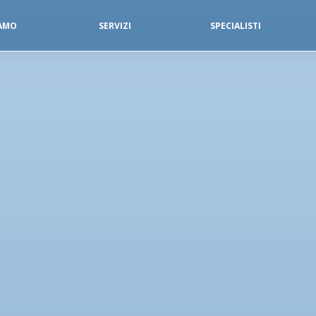
IAMO
SERVIZI
SPECIALISTI
SERVIZI FISIOTERAPICI
DIAGNOSTICA PER IMMAGINI