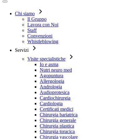
Chi siamo
Il Gruppo
Lavora con Noi
Staff
Convenzioni
Whistleblowing
Servizi
Visite specialistiche
Io e asma
Nutri neuro med
Agopuntura
Allergologia
Andrologia
Audioprotesica
Cardiochirurgia
Cardiologia
Certificati medici
Chirurgia bariatrica
Chirurgia generale
Chirurgia plastica
Chirurgia toracica
Chirurgia vascolare