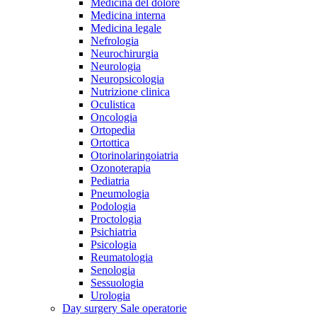
Medicina del dolore
Medicina interna
Medicina legale
Nefrologia
Neurochirurgia
Neurologia
Neuropsicologia
Nutrizione clinica
Oculistica
Oncologia
Ortopedia
Ortottica
Otorinolaringoiatria
Ozonoterapia
Pediatria
Pneumologia
Podologia
Proctologia
Psichiatria
Psicologia
Reumatologia
Senologia
Sessuologia
Urologia
Day surgery
Sale operatorie