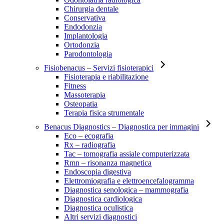
Chirurgia dentale
Conservativa
Endodonzia
Implantologia
Ortodonzia
Parodontologia
Fisiobenacus
– Servizi fisioterapici
Fisioterapia e riabilitazione
Fitness
Massoterapia
Osteopatia
Terapia fisica strumentale
Benacus Diagnostics
– Diagnostica per immagini
Eco – ecografia
Rx – radiografia
Tac – tomografia assiale computerizzata
Rmn – risonanza magnetica
Endoscopia digestiva
Elettromiografia e elettroencefalogramma
Diagnostica senologica – mammografia
Diagnostica cardiologica
Diagnostica oculistica
Altri servizi diagnostici