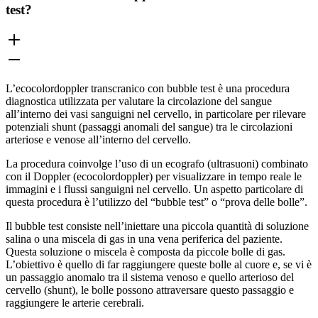
test?
L’ecocolordoppler transcranico con bubble test è una procedura
diagnostica utilizzata per valutare la circolazione del sangue
all’interno dei vasi sanguigni nel cervello, in particolare per rilevare
potenziali shunt (passaggi anomali del sangue) tra le circolazioni
arteriose e venose all’interno del cervello.
La procedura coinvolge l’uso di un ecografo (ultrasuoni) combinato
con il Doppler (ecocolordoppler) per visualizzare in tempo reale le
immagini e i flussi sanguigni nel cervello. Un aspetto particolare di
questa procedura è l’utilizzo del “bubble test” o “prova delle bolle”.
Il bubble test consiste nell’iniettare una piccola quantità di soluzione
salina o una miscela di gas in una vena periferica del paziente.
Questa soluzione o miscela è composta da piccole bolle di gas.
L’obiettivo è quello di far raggiungere queste bolle al cuore e, se vi è
un passaggio anomalo tra il sistema venoso e quello arterioso del
cervello (shunt), le bolle possono attraversare questo passaggio e
raggiungere le arterie cerebrali.