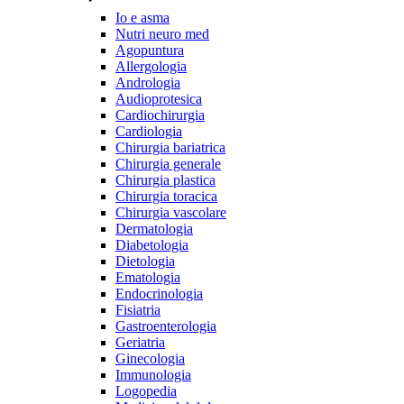
Io e asma
Nutri neuro med
Agopuntura
Allergologia
Andrologia
Audioprotesica
Cardiochirurgia
Cardiologia
Chirurgia bariatrica
Chirurgia generale
Chirurgia plastica
Chirurgia toracica
Chirurgia vascolare
Dermatologia
Diabetologia
Dietologia
Ematologia
Endocrinologia
Fisiatria
Gastroenterologia
Geriatria
Ginecologia
Immunologia
Logopedia