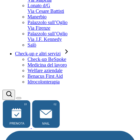
Lonato d/G
Via Cesare Battisti
Manerbio
Palazzolo sull’Oglio
Via Firenze
Palazzolo sull’Oglio
Via J.F. Kennedy
Salò
Check-up e altri servizi
Check-up BeSpoke
Medicina del lavoro
Welfare aziendale
Benacus First Aid
Idrocolonterapia