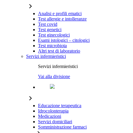
Analisi e profili ematici
Test allergie e intolleranze
Test covid
Test genetici
Test ginecologici
Esami istologici – citologici
Test microbiota
Altri test di laboratorio
Servizi infermieristici
Servizi infermieristici
Vai alla divisione
Educazione terapeutica
Idrocolonterapia
Medicazioni
Servizi domiciliari
Somministrazione farmaci