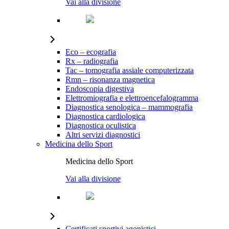
Vai alla divisione
Eco – ecografia
Rx – radiografia
Tac – tomografia assiale computerizzata
Rmn – risonanza magnetica
Endoscopia digestiva
Elettromiografia e elettroencefalogramma
Diagnostica senologica – mammografia
Diagnostica cardiologica
Diagnostica oculistica
Altri servizi diagnostici
Medicina dello Sport
Medicina dello Sport
Vai alla divisione
Certificati sportivi agonistici