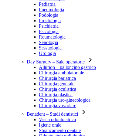
Pediatria
Pneumologia
Podologia
Proctologia
Psichiatria
Psicologia
Reumatologia
Senologia
Sessuologia
Urologia
Day Surgery
– Sale operatorie
Allurion – palloncino gastrico
Chirurgia ambulatoriale
Chirurgia bariatrica
Chirurgia generale
Chirurgia oculistica
Chirurgia plastica
Chirurgia uro-ginecologica
Chirurgia vascolare
Benadent
– Studi dentistici
Visita odontoiatrica
Igiene orale
Sbiancamento dentale
Odontoiatria radiologica