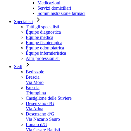
Medicazioni
Servizi domiciliari
Somministrazione farmaci
Specialisti
Tutti gli specialisti
Équipe diagnostica
Équipe medica
Équipe fisioterapica
Équipe odontoiatrica
Équipe infermieristica
Altri professionisti
Sedi
Bedizzole
Brescia
Via Moro
Brescia
Triumplina
Castiglione delle Stiviere
Desenzano d/G
Via Adua
Desenzano d/G
Via Nazario Sauro
Lonato d/G
Via Cesare Battisti