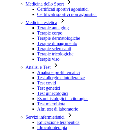
Medicina dello Sport
Certificati sportivi agonistici
Certificati sportivi non agonistici
Medicina estetica
Terapie antiaging
Terapie corpo
Terapie dermatologiche
Terapie dimagrimento
Terapie sclerosanti
Terapie tricologiche
Terapie viso
Analisi e Test
Analisi e profili ematici
Test allergie e intolleranze
Test covid
Test genetici
Test ginecologici
Esami istologici – citologici
Test microbiota
Altri test di laboratorio
Servizi infermieristici
Educazione terapeutica
Idrocolonterapia