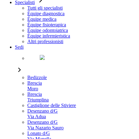
Specialisti
Tutti gli specialisti
Équipe diagnostica
Équipe medica
Équipe fisioterapica
Équipe odontoiatrica
Équipe infermieristica
Altri professionisti
Sedi
Bedizzole
Brescia
Moro
Brescia
Triumplina
Castiglione delle Stiviere
Desenzano d/G
Via Adua
Desenzano d/G
Via Nazario Sauro
Lonato d/G
Via Mapella