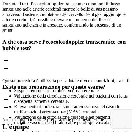
Durante il test, l’ecocolordoppler transcranico monitora il flusso
sanguigno nelle arterie cerebrali mentre le bolle di gas passano
attraverso il sistema circolatorio del cervello. Se il gas raggiunge le
arterie cerebrali, è possibile rilevare un aumento del flusso
sanguigno nelle zone interessate, confermando la presenza di un
shunt.
A che cosa serve l’ecocolordoppler transcranico con
bubble test?
Questa procedura è utilizzata per valutare diverse condizioni, tra cui:
Esiste una preparazione per questo esame?
Sospetta embolia o trombosi venosa cerebrale.
Valutazione della circolazione cerebrale nei pazienti con ictus
o sospetta ischemia cerebrale.
Rilevamento di potenziali shunt artero-venosi nel caso di
malformazioni arterovenose (MAV) cerebrali.
Valutazione della circolazione cerebrale nei pazienti con
Non c’è una particolare preparazione per questo esame.
malattie vascolari cerebrali o altre patologie vascolari.
L'équipe