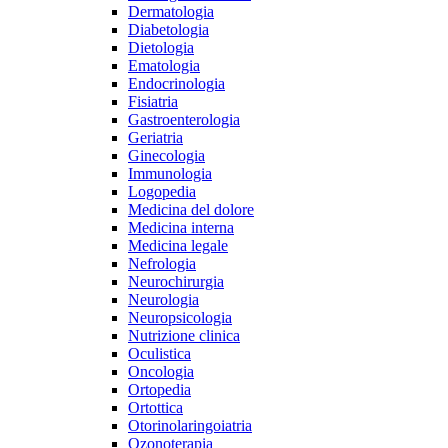
Dermatologia
Diabetologia
Dietologia
Ematologia
Endocrinologia
Fisiatria
Gastroenterologia
Geriatria
Ginecologia
Immunologia
Logopedia
Medicina del dolore
Medicina interna
Medicina legale
Nefrologia
Neurochirurgia
Neurologia
Neuropsicologia
Nutrizione clinica
Oculistica
Oncologia
Ortopedia
Ortottica
Otorinolaringoiatria
Ozonoterapia