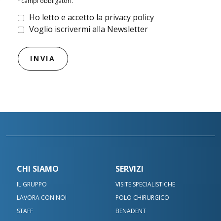
*campi obbligatori.
Ho letto e accetto la privacy policy
Voglio iscrivermi alla Newsletter
CHI SIAMO
SERVIZI
IL GRUPPO
VISITE SPECIALISTICHE
LAVORA CON NOI
POLO CHIRURGICO
Contatta le nostre sedi
STAFF
BENADENT