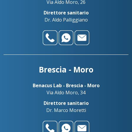
Palazzolo sull’Oglio
Via Aldo Moro, 26
+393783042989
Benacus Lab - Palazzolo - Via Firenze 103
Direttore sanitario
Dr. Aldo Palliggiano
palazzolo@benacuslab.com
Benadent - Bedizzole - Studio dentistico
Salò
+393517517096
Benacus Lab - Salò - P. le Martirti della Libertà 13
salo@benacuslab.com
Brescia - Moro
Benacus Lab - Brescia - Moro
Via Aldo Moro, 34
Direttore sanitario
Dr. Marco Moretti