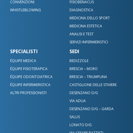
CONVENZIONI
FISIOBENACUS
Scrivici su WhatsApp
WHISTLEBLOWING
DIAGNOSTICA
Bedizzole
MEDICINA DELLO SPORT
Benacus Lab - Bedizzole - Via Garibaldi 6/A
Benacus Lab - Brescia - Moro -
MEDICINA ESTETICA
bedizzole@benacuslab.com
Poliambulatorio
ANALISI E TEST
SERVIZI INFERMIERISTICI
+393783102040
Brescia - Euromedical
Chiamaci
SPECIALISTI
SEDI
Benacus Work - Brescia - Via Moro 26
ÉQUIPE MEDICA
BEDIZZOLE
Benacus Lab - Castiglione -
work@benacuslab.com
Bedizzole
Poliambulatorio
ÉQUIPE FISIOTERAPICA
BRESCIA – MORO
ÉQUIPE ODONTOIATRICA
BRESCIA – TRIUMPLINA
Brescia - Moro
+390302330326
+393783035100
ÉQUIPE INFERMIERISTICA
CASTIGLIONE DELLE STIVIERE
Benacus Lab - Brescia - Via Moro 34
ALTRI PROFESSIONISTI
DESENZANO D/G
moro@benacuslab.com
Brescia - Via Moro
Benacus Lab - Desenzano d/G -
VIA ADUA
Poliambulatorio
DESENZANO D/G – GARDA
+390302420935
Brescia - Triumplina
SALUS
+393316449745
Benacus Lab - Brescia - Via Triumplina 254
LONATO D/G
Castiglione delle Stiviere
VIA CESARE BATTISTI