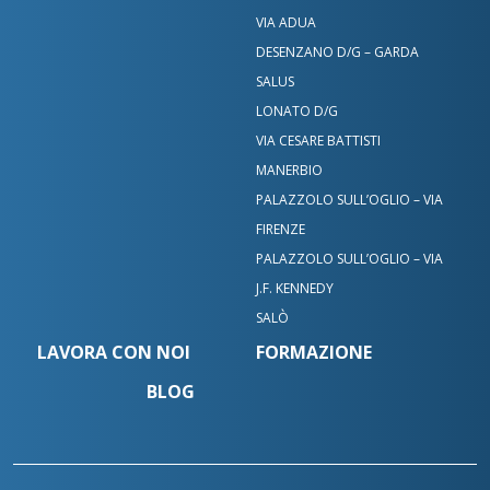
VIA ADUA
Contatta le nostre sedi
DESENZANO D/G – GARDA
SALUS
Scrivici su WhatsApp
Bedizzole
LONATO D/G
VIA CESARE BATTISTI
Benacus Lab - Bedizzole - Via Garibaldi 6/A
Benacus Lab - Brescia - Moro -
MANERBIO
bedizzole@benacuslab.com
Poliambulatorio
PALAZZOLO SULL’OGLIO – VIA
FIRENZE
+393783102040
Brescia - Euromedical
Chiamaci
PALAZZOLO SULL’OGLIO – VIA
Benacus Work - Brescia - Via Moro 26
J.F. KENNEDY
Benacus Lab - Castiglione -
work@benacuslab.com
Bedizzole
SALÒ
Poliambulatorio
LAVORA CON NOI
FORMAZIONE
Brescia - Moro
+390302330326
+393783035100
BLOG
Benacus Lab - Brescia - Via Moro 34
moro@benacuslab.com
Brescia - Via Moro
Benacus Lab - Desenzano d/G -
Poliambulatorio
+390302420935