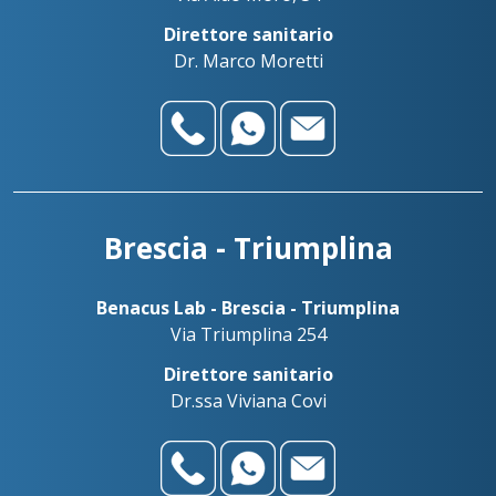
Palazzolo s/O - San Pancrazio
alessandro@benacuslab.com
Direttore sanitario
Benadent - Le Vele - Studio dentistico
+39030738499
Dr. Marco Moretti
Palazzolo sull’Oglio
+393783042989
Benacus Lab - Palazzolo - Via Firenze 103
palazzolo@benacuslab.com
Benadent - Bedizzole - Studio dentistico
Salò
+393517517096
Brescia - Triumplina
Benacus Lab - Salò - P. le Martirti della Libertà 13
salo@benacuslab.com
Benacus Lab - Brescia - Triumplina
Via Triumplina 254
Direttore sanitario
Dr.ssa Viviana Covi