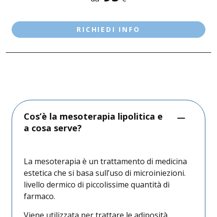
CASTIGLIONE D/S
DESENZANO D/G - LE VELE
RICHIEDI INFO
SALÒ
Cos’è la mesoterapia lipolitica e
a cosa serve?
La mesoterapia è un trattamento di medicina
estetica che si basa sull’uso di microiniezioni.
livello dermico di piccolissime quantità di
farmaco.
Viene utilizzata per trattare le adiposità