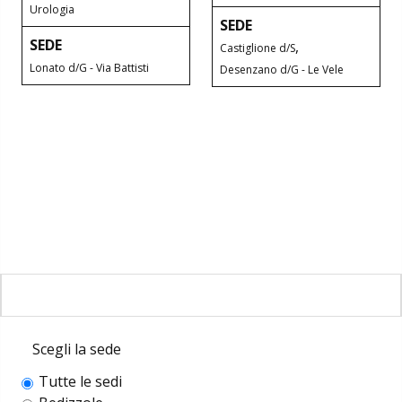
Urologia
SEDE
SEDE
,
Castiglione d/S
Lonato d/G - Via Battisti
Desenzano d/G - Le Vele
Contatta le nostre sedi
Scrivici su WhatsApp
Bedizzole
Benacus Lab - Bedizzole - Via Garibaldi 6/A
Benacus Lab - Brescia - Moro -
bedizzole@benacuslab.com
Poliambulatorio
Scegli la sede
+393783102040
Brescia - Euromedical
Chiamaci
Tutte le sedi
Benacus Work - Brescia - Via Moro 26