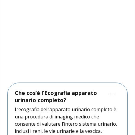
VEDI LE SEDI
85
BEDIZZOLE
CASTIGLIONE D/S
DESENZANO D/G - LE VELE
DESENZANO D/G - VIA NAZARIO SAURO
LONATO D/G - VIA CESARE BATTISTI
MANERBIO
Che cos’è l’Ecografia apparato
PALAZZOLO S/O - VIA FIRENZE
urinario completo?
SALÒ
L’ecografia dell’apparato urinario completo è
una procedura di imaging medico che
consente di valutare l’intero sistema urinario,
inclusi i reni, le vie urinarie e la vescica,