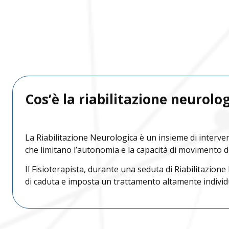
Scrivici su Wha
Contatta le nost
Chiamaci
Benacus Lab - Bres
Bedizzole
B
Bedizzole
Benacus Lab - Cast
Cos’è la riabilitazione neurolo
Brescia - Euromedical
B
Brescia - Via Moro
Brescia - Moro
B
Benacus Lab - Des
La Riabilitazione Neurologica è un insieme di interven
Scarica i referti
Castiglione delle S
che limitano l’autonomia e la capacità di movimento d
Brescia - Triumplina
B
Garda Salus - Dese
Il Fisioterapista, durante una seduta di Riabilitazion
Desenzano del Gard
di caduta e imposta un trattamento altamente individua
Castiglione delle
B
Referti di laborato
Benacus Lab - Bedi
Stiviere
Desenzano del Gar
Scarica in modo semplice e ve
Desenzano del Garda
B