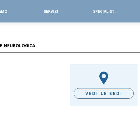
IAMO
SERVIZI
SPECIALISTI
SERVIZI FISIOTERAPICI
DIAGNOSTICA PER IMMAGINI
NE NEUROLOGICA
VEDI LE SEDI
D/G - LE VELE
SALÒ