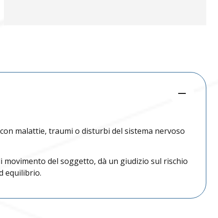
+393783102040
izzole@benacuslab.com
+390302330326
+393783035100
k@benacuslab.com
+390302420935
o@benacuslab.com
+393316449745
e con malattie, traumi o disturbi del sistema nervoso
+390376639401
umplina@benacuslab.com
+393457670517
di movimento del soggetto, dà un giudizio sul rischio
 equilibrio.
+390309141179
tiglione@benacuslab.com
+393783044715
+390309914907
RTI LABORATORIO
enzano@benacuslab.com