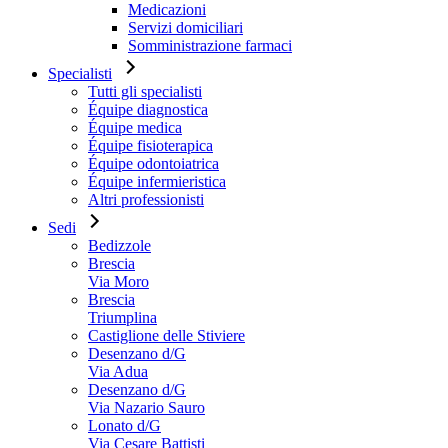
Medicazioni
Servizi domiciliari
Somministrazione farmaci
Specialisti
Tutti gli specialisti
Équipe diagnostica
Équipe medica
Équipe fisioterapica
Équipe odontoiatrica
Équipe infermieristica
Altri professionisti
Sedi
Bedizzole
Brescia
Via Moro
Brescia
Triumplina
Castiglione delle Stiviere
Desenzano d/G
Via Adua
Desenzano d/G
Via Nazario Sauro
Lonato d/G
Via Cesare Battisti