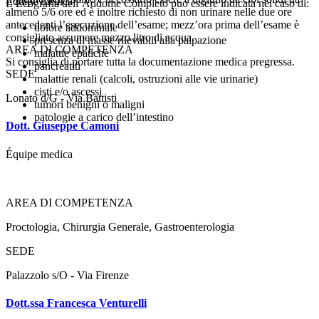
Équipe medica
L’Ecografia dell’Addome Completo può essere indicata nel caso di:
almeno 5/6 ore ed è inoltre richiesto di non urinare nelle due ore
antecedenti l’esecuzione dell’esame; mezz’ora prima dell’esame è
dolore addominale
consigliato assumere mezzo litro di acqua.
presenza di masse rilevabili alla palpazione
AREA DI COMPETENZA
malattie epatiche
Si consiglia di portare tutta la documentazione medica pregressa.
pancreatiti
SEDE
malattie renali (calcoli, ostruzioni alle vie urinarie)
cisti e/o ascessi
Lonato d/G - Via Battisti
tumori benigni o maligni
patologie a carico dell’intestino
Dott. Giuseppe Camoni
Équipe medica
AREA DI COMPETENZA
Proctologia
,
Chirurgia Generale
,
Gastroenterologia
SEDE
Palazzolo s/O - Via Firenze
Dott.ssa Francesca Venturelli