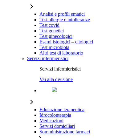
Analisi e profili ematici
Test allergie e intolleranze
Test covid
Test genetici
Test ginecologici
Esami istologici – citologici
Test microbiota
Altri test di laboratorio
Servizi infermieristici
Servizi infermieristici
Vai alla divisione
Educazione terapeutica
Idrocolonterapia
Medicazioni
Servizi domiciliari
Somministrazione farmaci