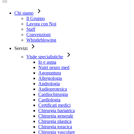
Chi siamo
Il Gruppo
Lavora con Noi
Staff
Convenzioni
Whistleblowing
Servizi
Visite specialistiche
Io e asma
Nutri neuro med
Agopuntura
Allergologia
Andrologia
Audioprotesica
Cardiochirurgia
Cardiologia
Certificati medici
Chirurgia bariatrica
Chirurgia generale
Chirurgia plastica
Chirurgia toracica
Chirurgia vascolare