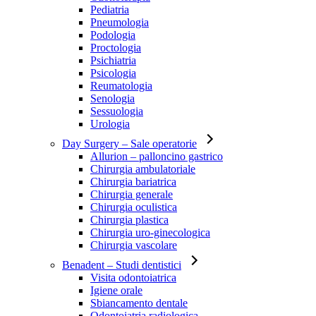
Pediatria
Pneumologia
Podologia
Proctologia
Psichiatria
Psicologia
Reumatologia
Senologia
Sessuologia
Urologia
Day Surgery
– Sale operatorie
Allurion – palloncino gastrico
Chirurgia ambulatoriale
Chirurgia bariatrica
Chirurgia generale
Chirurgia oculistica
Chirurgia plastica
Chirurgia uro-ginecologica
Chirurgia vascolare
Benadent
– Studi dentistici
Visita odontoiatrica
Igiene orale
Sbiancamento dentale
Odontoiatria radiologica