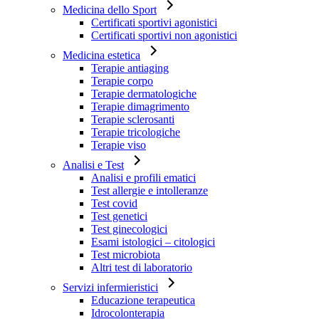
Medicina dello Sport
Certificati sportivi agonistici
Certificati sportivi non agonistici
Medicina estetica
Terapie antiaging
Terapie corpo
Terapie dermatologiche
Terapie dimagrimento
Terapie sclerosanti
Terapie tricologiche
Terapie viso
Analisi e Test
Analisi e profili ematici
Test allergie e intolleranze
Test covid
Test genetici
Test ginecologici
Esami istologici – citologici
Test microbiota
Altri test di laboratorio
Servizi infermieristici
Educazione terapeutica
Idrocolonterapia