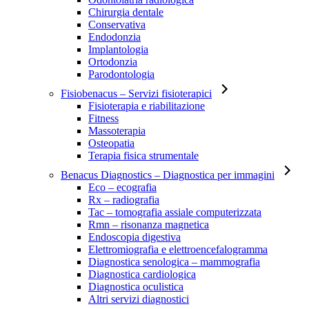
Chirurgia dentale
Conservativa
Endodonzia
Implantologia
Ortodonzia
Parodontologia
Fisiobenacus
– Servizi fisioterapici
Fisioterapia e riabilitazione
Fitness
Massoterapia
Osteopatia
Terapia fisica strumentale
Benacus Diagnostics
– Diagnostica per immagini
Eco – ecografia
Rx – radiografia
Tac – tomografia assiale computerizzata
Rmn – risonanza magnetica
Endoscopia digestiva
Elettromiografia e elettroencefalogramma
Diagnostica senologica – mammografia
Diagnostica cardiologica
Diagnostica oculistica
Altri servizi diagnostici