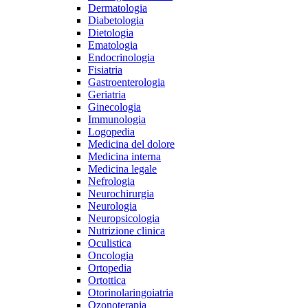
Dermatologia
Diabetologia
Dietologia
Ematologia
Endocrinologia
Fisiatria
Gastroenterologia
Geriatria
Ginecologia
Immunologia
Logopedia
Medicina del dolore
Medicina interna
Medicina legale
Nefrologia
Neurochirurgia
Neurologia
Neuropsicologia
Nutrizione clinica
Oculistica
Oncologia
Ortopedia
Ortottica
Otorinolaringoiatria
Ozonoterapia