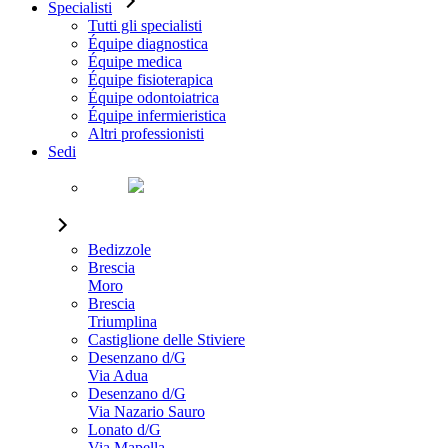
Specialisti
Tutti gli specialisti
Équipe diagnostica
Équipe medica
Équipe fisioterapica
Équipe odontoiatrica
Équipe infermieristica
Altri professionisti
Sedi
Bedizzole
Brescia
Moro
Brescia
Triumplina
Castiglione delle Stiviere
Desenzano d/G
Via Adua
Desenzano d/G
Via Nazario Sauro
Lonato d/G
Via Mapella