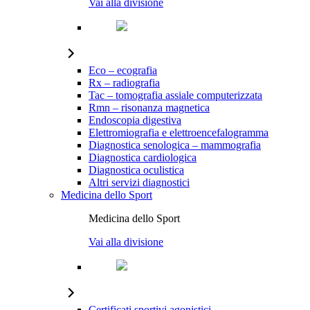
Vai alla divisione
Eco – ecografia
Rx – radiografia
Tac – tomografia assiale computerizzata
Rmn – risonanza magnetica
Endoscopia digestiva
Elettromiografia e elettroencefalogramma
Diagnostica senologica – mammografia
Diagnostica cardiologica
Diagnostica oculistica
Altri servizi diagnostici
Medicina dello Sport
Medicina dello Sport
Vai alla divisione
Certificati sportivi agonistici