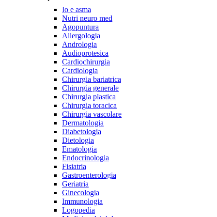
Io e asma
Nutri neuro med
Agopuntura
Allergologia
Andrologia
Audioprotesica
Cardiochirurgia
Cardiologia
Chirurgia bariatrica
Chirurgia generale
Chirurgia plastica
Chirurgia toracica
Chirurgia vascolare
Dermatologia
Diabetologia
Dietologia
Ematologia
Endocrinologia
Fisiatria
Gastroenterologia
Geriatria
Ginecologia
Immunologia
Logopedia