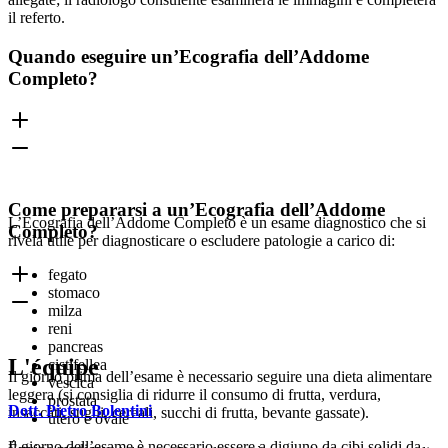
il referto.
Quando eseguire un’Ecografia dell’Addome
Completo?
Come prepararsi a un’Ecografia dell’Addome
L’Ecografia dell’Addome Completo è un esame diagnostico che si
Completo?
rivela utile per diagnosticare o escludere patologie a carico di:
fegato
stomaco
milza
reni
pancreas
L'équipe
cistifellea
Il giorno prima dell’esame è necessario seguire una dieta alimentare
vescica
leggera (si consiglia di ridurre il consumo di frutta, verdura,
prostata
Dott. Pietro Bolentini
insaccati, sughi, cereali, succhi di frutta, bevante gassate).
utero e ovaie
Il giorno dell’esame è necessario essere a digiuno da cibi solidi da