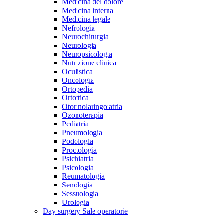
Medicina del dolore
Medicina interna
Medicina legale
Nefrologia
Neurochirurgia
Neurologia
Neuropsicologia
Nutrizione clinica
Oculistica
Oncologia
Ortopedia
Ortottica
Otorinolaringoiatria
Ozonoterapia
Pediatria
Pneumologia
Podologia
Proctologia
Psichiatria
Psicologia
Reumatologia
Senologia
Sessuologia
Urologia
Day surgery
Sale operatorie