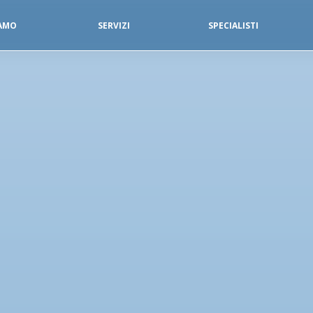
IAMO
SERVIZI
SPECIALISTI
SERVIZI FISIOTERAPICI
DIAGNOSTICA PER IMMAGINI