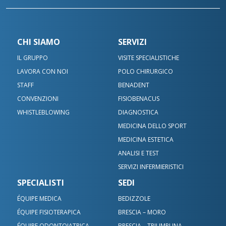
Contatta le nostre sedi
CHI SIAMO
SERVIZI
Scrivici su WhatsApp
IL GRUPPO
VISITE SPECIALISTICHE
Bedizzole
LAVORA CON NOI
POLO CHIRURGICO
Benacus Lab - Bedizzole - Via Garibaldi 6/A
STAFF
BENADENT
Benacus Lab - Brescia - Moro -
bedizzole@benacuslab.com
CONVENZIONI
FISIOBENACUS
Poliambulatorio
WHISTLEBLOWING
DIAGNOSTICA
+393783102040
Brescia - Euromedical
MEDICINA DELLO SPORT
Chiamaci
MEDICINA ESTETICA
Benacus Work - Brescia - Via Moro 26
Benacus Lab - Castiglione -
ANALISI E TEST
work@benacuslab.com
Bedizzole
Poliambulatorio
SERVIZI INFERMIERISTICI
SPECIALISTI
SEDI
Brescia - Moro
+390302330326
+393783035100
ÉQUIPE MEDICA
BEDIZZOLE
Benacus Lab - Brescia - Via Moro 34
ÉQUIPE FISIOTERAPICA
BRESCIA – MORO
moro@benacuslab.com
Brescia - Via Moro
Benacus Lab - Desenzano d/G -
ÉQUIPE ODONTOIATRICA
BRESCIA – TRIUMPLINA