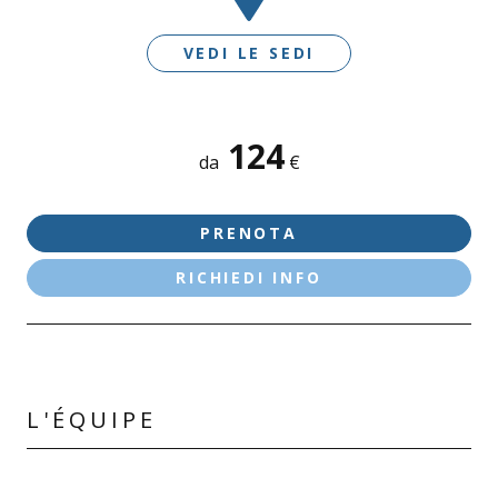
VEDI LE SEDI
124
SEDI DISPONIBILI
da
€
DESENZANO D/G - LE VELE
LONATO D/G - VIA CESARE BATTISTI
PRENOTA
RICHIEDI INFO
L'ÉQUIPE