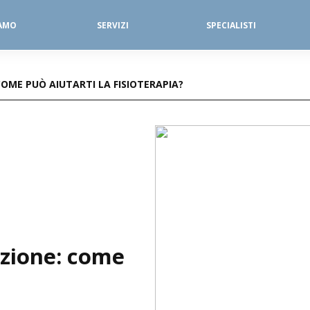
IAMO
SERVIZI
SPECIALISTI
SERVIZI FISIOTERAPICI
DIAGNOSTICA PER IMMAGINI
COME PUÒ AIUTARTI LA FISIOTERAPIA?
azione: come