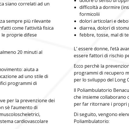
dolore o senso di oppr
ica siano correlati ad un
difficoltà a dormire (in
formicolii
anza sempre più rilevante
dolori articolari e deb
fatti come l’attività fisica
diarrea, dolori di stom
 le proprie difese
febbre, tosse, mal di te
L’ essere donne, l’età ava
ca almeno 20 minuti al
essere fattori di rischio 
Ecco perchè la prevenzion
 movimento: aiuta a
programmi di recupero mot
ucazione ad uno stile di
per lo sviluppo del Long 
cifici programmi di
ll Poliambulatorio Benacu
che insieme collaborano o
iave per la prevenzione dei
per far ritornare i propri 
on sè l’aumento di
 muscoloscheletrici,
Di seguito, vengono elenca
 sistema cardiovascolare
Poliambulatorio: