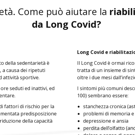
età. Come può aiutare la
riabil
da Long Covid?
Long Covid e riabilitazi
to della sedentarietà è
Il Long Covid è ormai ric
a causa dei ripetuti
tratta di un insieme di si
 attività sportive.
oltre i due mesi dall’infe
re seduti ed inattivi, ed
I sintomi più comuni descr
entare.
100) sembrano essere:
 fattori di rischio per la
stanchezza cronica (as
aumentata predisposizione
problemi di memoria e
riduzione della capacità
depressione e ansia
perdita dell’olfatto (a