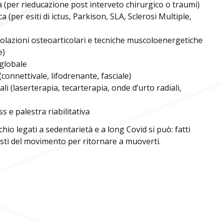
a (per rieducazione post interveto chirurgico o traumi)
a (per esiti di ictus, Parkison, SLA, Sclerosi Multiple,
olazioni osteoarticolari e tecniche muscoloenergetiche
e)
+393783102040
 globale
izzole@benacuslab.com
onnettivale, lifodrenante, fasciale)
+390302330326
li (laserterapia, tecarterapia, onde d’urto radiali,
+393783035100
k@benacuslab.com
+390302420935
s e palestra riabilitativa
o@benacuslab.com
+393316449745
chio legati a sedentarietà e a long Covid si può: fatti
sti del movimento per ritornare a muoverti.
+390376639401
umplina@benacuslab.com
+393457670517
+390309141179
tiglione@benacuslab.com
+393783044715
+390309914907
RTI LABORATORIO
enzano@benacuslab.com