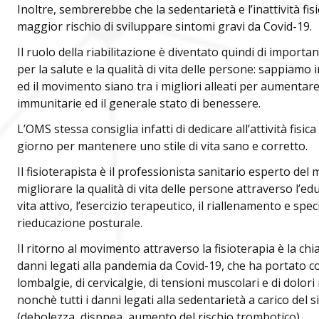
Inoltre, sembrerebbe che la sedentarietà e l’inattività fis
maggior rischio di sviluppare sintomi gravi da Covid-19.
Il ruolo della riabilitazione è diventato quindi di import
per la salute e la qualità di vita delle persone: sappiamo in
ed il movimento siano tra i migliori alleati per aumentare
immunitarie ed il generale stato di benessere.
L’OMS stessa consiglia infatti di dedicare all’attività fisi
giorno per mantenere uno stile di vita sano e corretto.
Il fisioterapista è il professionista sanitario esperto del
migliorare la qualità di vita delle persone attraverso l’ed
vita attivo, l’esercizio terapeutico, il riallenamento e spe
rieducazione posturale.
Il ritorno al movimento attraverso la fisioterapia è la ch
danni legati alla pandemia da Covid-19, che ha portato c
lombalgie, di cervicalgie, di tensioni muscolari e di dolori
nonchè tutti i danni legati alla sedentarietà a carico del
(debolezza, dispnea, aumento del rischio trombotico).