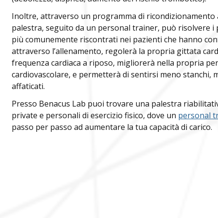
Scrivici su Wha
Contatta le nost
Inoltre, attraverso un programma di ricondizionamento all’
Chiamaci
palestra, seguito da un personal trainer, può risolvere i
più comunemente riscontrati nei pazienti che hanno contra
attraverso l’allenamento, regolerà la propria gittata car
Benacus Lab - Bres
frequenza cardiaca a riposo, migliorerà nella propria pe
Bedizzole
B
Bedizzole
cardiovascolare, e permetterà di sentirsi meno stanchi,
affaticati.
Benacus Lab - Cast
Brescia - Euromedical
B
Presso Benacus Lab puoi trovare una palestra riabilitati
Brescia - Via Moro
private e personali di esercizio fisico, dove un
personal t
Brescia - Moro
B
Benacus Lab - Des
passo per passo ad aumentare la tua capacità di carico.
Scarica i referti
Castiglione delle S
Brescia - Triumplina
B
Garda Salus - Dese
Desenzano del Gard
Castiglione delle
B
Referti di laborato
Benacus Lab - Bedi
Stiviere
Desenzano del Gar
Scarica in modo semplice e ve
Desenzano del Garda
B