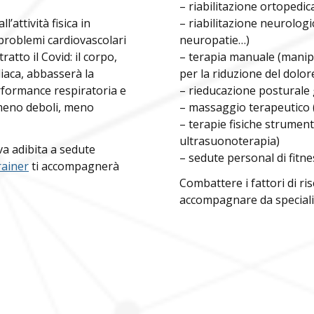
– riabilitazione ortopedic
tsApp
re sedi
attività fisica in
– riabilitazione neurologic
 problemi cardiovascolari
neuropatie…)
tto il Covid: il corpo,
– terapia manuale (manip
diaca, abbasserà la
per la riduzione del dolor
cia - Moro - Poliambulatorio
rformance respiratoria e
– rieducazione posturale
enacus Lab - Bedizzole - Via Garibaldi 6/A
bed
 meno deboli, meno
– massaggio terapeutico (c
– terapie fisiche strumenta
iglione - Poliambulatorio
enacus Work - Brescia - Via Moro 26
wor
ultrasuonoterapia)
va adibita a sedute
– sedute personal di fitnes
rainer
ti accompagnerà
enacus Lab - Brescia - Via Moro 34
mor
enzano d/G - Poliambulatorio
Combattere i fattori di ris
tiviere
accompagnare da speciali
enacus Lab - Brescia - Via Triumplina 254
tri
nzano d/G - Poliambulatorio
a - Le Vele
enacus Lab - Castiglione - Via A. Toscanini 41
cas
rio
zzole - Poliambulatorio
da - Garda Salus
loce i tuoi referti di
SCARICA REFE
enacus Lab - Desenzano - Via Adua 4 - C.C. Le Leve
des