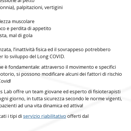
essione al petto
sonnia), palpitazioni, vertigini
olezza muscolare
aco e perdita di appetito
sta, mal di gola
nzata, l’inattività fisica ed il sovrappeso potrebbero
per lo sviluppo del Long COVID.
e è fondamentale: attraverso il movimento e specifici
orio, si possono modificare alcuni dei fattori di rischio
Covid!
s Lab offre un team giovane ed esperto di fisioterapisti
gni giorno, in tutta sicurezza secondo le norme vigenti,
pazienti ad una vita dinamica ed attiva!
ti i tipi di
servizio riabilitativo
offerti dal