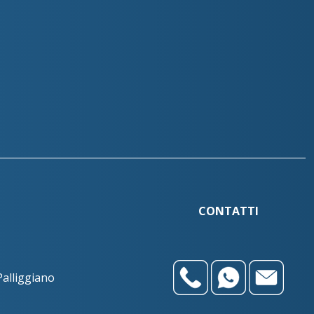
+393783102040
izzole@benacuslab.com
+390302330326
+393783035100
k@benacuslab.com
CONTATTI
+390302420935
o@benacuslab.com
+393316449745
Palliggiano
+390376639401
umplina@benacuslab.com
+393457670517