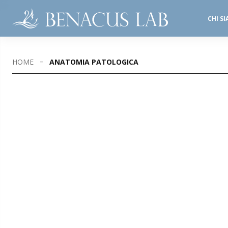
CHI S
SALE OPERATORIE
STUDI DENTISTICI
HOME
ANATOMIA PATOLOGICA