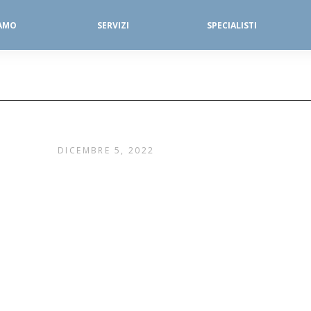
IAMO
SERVIZI
SPECIALISTI
SERVIZI FISIOTERAPICI
DIAGNOSTICA PER IMMAGINI
DICEMBRE 5, 2022