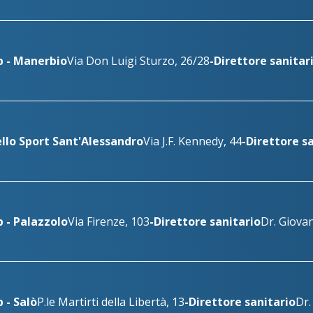
b - Manerbio
Via Don Luigi Sturzo, 26/28
-
Direttore sanitar
llo Sport Sant'Alessandro
Via J.F. Kennedy, 44
-
Direttore s
 - Palazzolo
Via Firenze, 103
-
Direttore sanitario
Dr. Giova
 - Salò
P.le Martirti della Libertà, 13
-
Direttore sanitario
Dr.