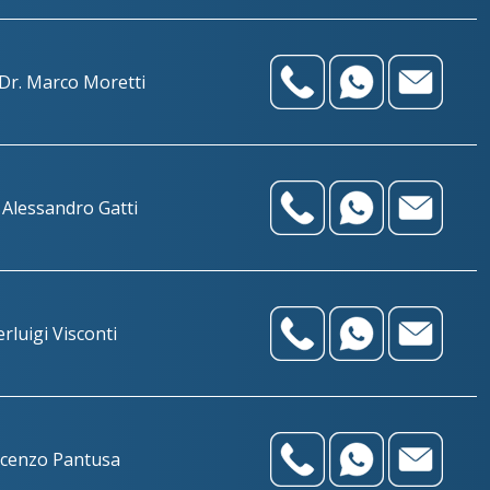
+393783042989
azzolo@benacuslab.com
+39030738499
o@benacuslab.com
+393517517096
Dr. Marco Moretti
 Alessandro Gatti
erluigi Visconti
ncenzo Pantusa