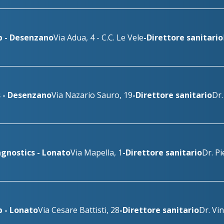
- Studio dentistico
enacus Lab - Palazzolo - Via Firenze 103
pal
n Pancrazio
enacus Lab - Salò - P. le Martirti della Libertà 13
sal
le - Studio dentistico
b - Desenzano
Via Adua, 4 - C.C. Le Vele
-
Direttore sanitario
s - Desenzano
Via Nazario Sauro, 19
-
Direttore sanitario
Dr.
gnostics - Lonato
Via Mapella, 1
-
Direttore sanitario
Dr. Pi
 - Lonato
Via Cesare Battisti, 28
-
Direttore sanitario
Dr. Vi