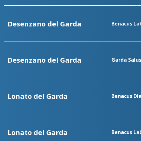
Benadent - Le Vele 
Palazzolo sull’Oglio
B
Palazzolo s/O - Sa
Salò
B
Benadent - Bedizzo
Desenzano del Garda
Benacus La
Desenzano del Garda
Garda Salu
Lonato del Garda
Benacus Dia
Lonato del Garda
Benacus Lab