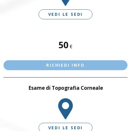
VEDI LE SEDI
Contatta le nostre sedi
SEDI DISPONIBILI
50
Scrivici su WhatsApp
€
BRESCIA – VIA MORO
Bedizzole
Benacus Lab - Bedizzole - Via Garibaldi 6/A
Benacus Lab - Brescia - Moro -
RICHIEDI INFO
bedizzole@benacuslab.com
Poliambulatorio
+393783102040
Brescia - Euromedical
Esame di Topografia Corneale
Chiamaci
Benacus Work - Brescia - Via Moro 26
Benacus Lab - Castiglione -
work@benacuslab.com
Bedizzole
Poliambulatorio
Brescia - Moro
+390302330326
+393783035100
VEDI LE SEDI
Benacus Lab - Brescia - Via Moro 34