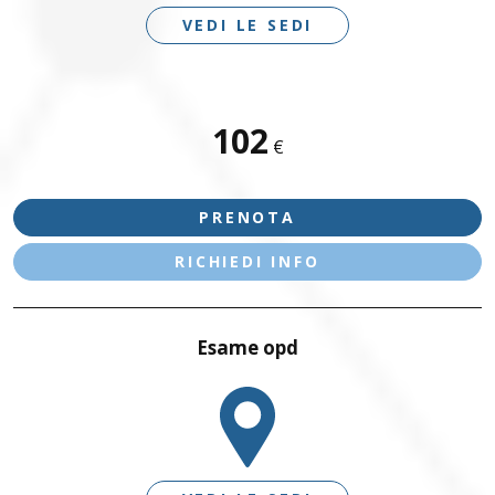
Garda Salus - Desenzano - Via Nazario Sauro 19
+393783076066
VEDI LE SEDI
salus@benacuslab.com
+390309133039
Referti di diagnostica
Benacus Diagnostics - Lonato - Centro
Scarica in modo semplice e veloce i tuoi referti
diagnostico
Lonato del Garda
Lonato del Garda - Via Mapella
diagnostici, sempre disponibili e consultabili in
SEDI DISPONIBILI
102
Benacus Lab - Lonato - Via Cesare Battisti 28
€
qualsiasi momento.
+393783101331
BRESCIA – VIA MORO
+390302339500
lonato@benacuslab.com
SCARICA REFERTI
PRENOTA
Benacus Lab - Manerbio -
DIAGNOSTICA
Manerbio
Lonato del Garda
Poliambulatorio
RICHIEDI INFO
Benacus Diagnostics - Lonato - Via Mapella
+390309380666
+393497473251
diagnostica@benacuslab.com
Esame opd
Salò
Benacus Lab - Palazzolo -
Manerbio
Poliambulatorio
+390365521766
Benacus Lab - Manerbio - Via Don Luigi Sturzo 26/28
manerbio@benacuslab.com
+393356380789
Palazzolo s/O - Sant'Alessandro