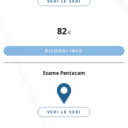
Palazzolo sull’Oglio
VEDI LE SEDI
Benacus Lab - Salò - Poliambulatorio
+390307401866
Medicina dello Sport Sant’Alessandro - Via J.F.
Kennedy 44
+393783046899
Palazzolo s/O - San Pancrazio
alessandro@benacuslab.com
SEDI DISPONIBILI
82
€
Benadent - Le Vele - Studio dentistico
BRESCIA – VIA MORO
+39030738499
Palazzolo sull’Oglio
+393783042989
Benacus Lab - Palazzolo - Via Firenze 103
RICHIEDI INFO
palazzolo@benacuslab.com
Benadent - Bedizzole - Studio dentistico
Esame Pentacam
Salò
+393517517096
Benacus Lab - Salò - P. le Martirti della Libertà 13
salo@benacuslab.com
VEDI LE SEDI