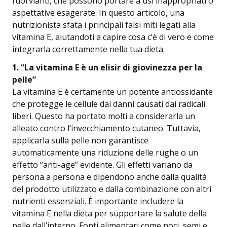
fuorvianti, che possono portare a usi inappropriati o
aspettative esagerate. In questo articolo, una
nutrizionista sfata i principali falsi miti legati alla
vitamina E, aiutandoti a capire cosa c’è di vero e come
integrarla correttamente nella tua dieta.
1.⁠ ⁠“La vitamina E è un elisir di giovinezza per la
pelle”
La vitamina E è certamente un potente antiossidante
che protegge le cellule dai danni causati dai radicali
liberi. Questo ha portato molti a considerarla un
alleato contro l’invecchiamento cutaneo. Tuttavia,
applicarla sulla pelle non garantisce
automaticamente una riduzione delle rughe o un
effetto “anti-age” evidente. Gli effetti variano da
persona a persona e dipendono anche dalla qualità
del prodotto utilizzato e dalla combinazione con altri
nutrienti essenziali. È importante includere la
vitamina E nella dieta per supportare la salute della
pelle dall’interno. Fonti alimentari come noci, semi e