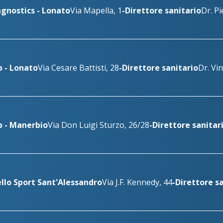
gnostics - Lonato
Via Mapella, 1
-
Direttore sanitario
Dr. Pi
 - Lonato
Via Cesare Battisti, 28
-
Direttore sanitario
Dr. Vi
b - Manerbio
Via Don Luigi Sturzo, 26/28
-
Direttore sanitar
llo Sport Sant'Alessandro
Via J.F. Kennedy, 44
-
Direttore s