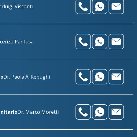
erluigi Visconti
ncenzo Pantusa
io
Dr. Paola A. Rebughi
anitario
Dr. Marco Moretti