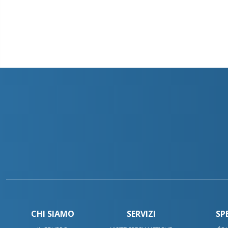
CHI SIAMO
SERVIZI
SP
Scrivici su Wha