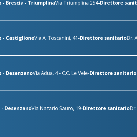
 - Brescia - Triumplina
Via Triumplina 254
-
Direttore sanit
 - Castiglione
Via A. Toscanini, 41
-
Direttore sanitario
Dr. 
b - Desenzano
Via Adua, 4 - C.C. Le Vele
-
Direttore sanitario
s - Desenzano
Via Nazario Sauro, 19
-
Direttore sanitario
Dr.