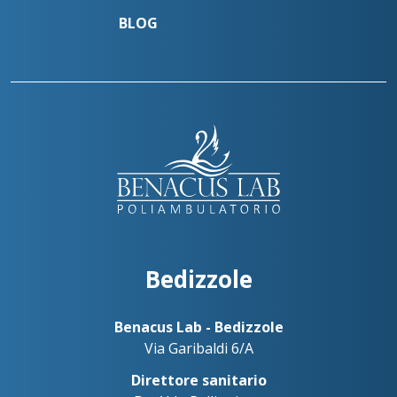
Salò
BLOG
+393517517096
Benacus Lab - Salò - P. le Martirti della Libertà 13
salo@benacuslab.com
Bedizzole
Benacus Lab - Bedizzole
Via Garibaldi 6/A
Direttore sanitario