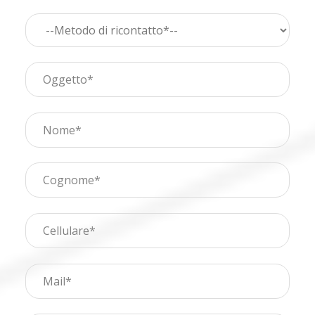
Contatta le nostre sedi
Scrivici su WhatsApp
Bedizzole
Benacus Lab - Bedizzole - Via Garibaldi 6/A
Benacus Lab - Brescia - Moro -
bedizzole@benacuslab.com