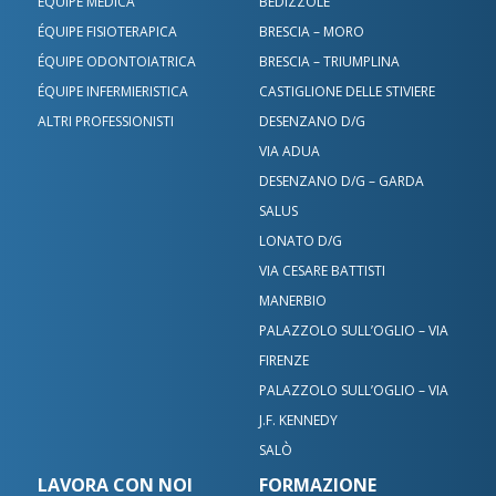
ÉQUIPE MEDICA
BEDIZZOLE
Benacus Diagnostics - Lonato - Via Mapella
+390309380666
ÉQUIPE FISIOTERAPICA
BRESCIA – MORO
+393497473251
diagnostica@benacuslab.com
ÉQUIPE ODONTOIATRICA
BRESCIA – TRIUMPLINA
Salò
ÉQUIPE INFERMIERISTICA
CASTIGLIONE DELLE STIVIERE
Benacus Lab - Palazzolo -
Manerbio
ALTRI PROFESSIONISTI
DESENZANO D/G
Poliambulatorio
+390365521766
Benacus Lab - Manerbio - Via Don Luigi Sturzo 26/28
VIA ADUA
manerbio@benacuslab.com
+393356380789
DESENZANO D/G – GARDA
Palazzolo s/O - Sant'Alessandro
SALUS
Palazzolo sull’Oglio
LONATO D/G
Benacus Lab - Salò - Poliambulatorio
+390307401866
Medicina dello Sport Sant’Alessandro - Via J.F.
VIA CESARE BATTISTI
Kennedy 44
+393783046899
MANERBIO
Palazzolo s/O - San Pancrazio
alessandro@benacuslab.com
PALAZZOLO SULL’OGLIO – VIA
FIRENZE
Benadent - Le Vele - Studio dentistico
+39030738499
Palazzolo sull’Oglio
PALAZZOLO SULL’OGLIO – VIA
+393783042989
J.F. KENNEDY
Benacus Lab - Palazzolo - Via Firenze 103
SALÒ
palazzolo@benacuslab.com
Benadent - Bedizzole - Studio dentistico
LAVORA CON NOI
FORMAZIONE