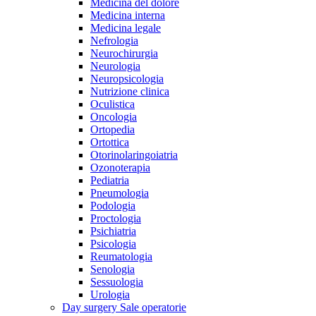
Medicina del dolore
Medicina interna
Medicina legale
Nefrologia
Neurochirurgia
Neurologia
Neuropsicologia
Nutrizione clinica
Oculistica
Oncologia
Ortopedia
Ortottica
Otorinolaringoiatria
Ozonoterapia
Pediatria
Pneumologia
Podologia
Proctologia
Psichiatria
Psicologia
Reumatologia
Senologia
Sessuologia
Urologia
Day surgery
Sale operatorie