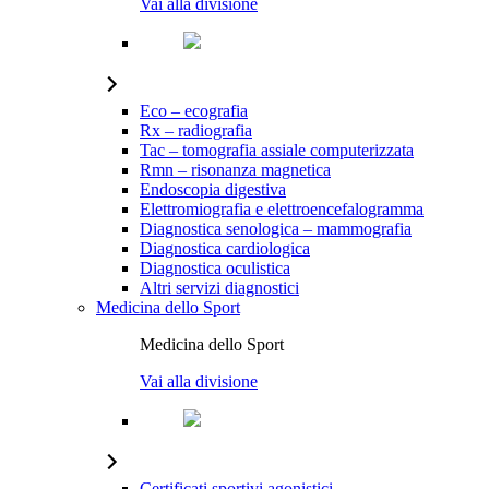
Vai alla divisione
Eco – ecografia
Rx – radiografia
Tac – tomografia assiale computerizzata
Rmn – risonanza magnetica
Endoscopia digestiva
Elettromiografia e elettroencefalogramma
Diagnostica senologica – mammografia
Diagnostica cardiologica
Diagnostica oculistica
Altri servizi diagnostici
Medicina dello Sport
Medicina dello Sport
Vai alla divisione
Certificati sportivi agonistici