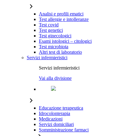
Analisi e profili ematici
Test allergie e intolleranze
Test covid
Test genetici
Test ginecologici
Esami istologici – citologici
Test microbiota
Altri test di laboratorio
Servizi infermieristici
Servizi infermieristici
Vai alla divisione
Educazione terapeutica
Idrocolonterapia
Medicazioni
Servizi domiciliari
Somministrazione farmaci