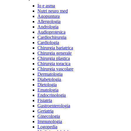
Io e asma
Nutri neuro med
Agopuntura
Allergologia
Andrologia
Audioprotesica
Cardiochirurgia
Cardiologia
Chirurgia bariatrica
Chirurgia generale
Chirurgia plastica
Chirurgia toracica
Chirurgia vascolare
Dermatologia
Diabetologia
Dietologia
Ematologia
Endocrinologia
Fisiatria
Gastroenterologia
Geriatria
Ginecologia
Immunologia
Logopedia