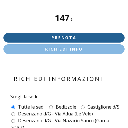
SEDI DISPONIBILI
147
€
SALÒ
DESENZANO D/G - VIA NAZARIO SAURO
PRENOTA
RICHIEDI INFO
RICHIEDI INFORMAZIONI
Scegli la sede
Tutte le sedi
Bedizzole
Castiglione d/S
Desenzano d/G - Via Adua (Le Vele)
Desenzano d/G - Via Nazario Sauro (Garda
Salus)