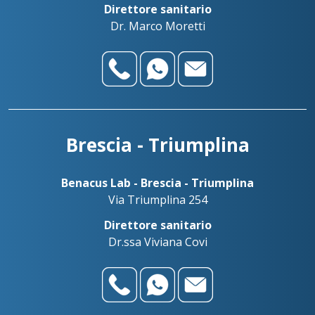
alessandro@benacuslab.com
Direttore sanitario
Dr. Marco Moretti
Benadent - Le Vele - Studio dentistico
+39030738499
Palazzolo sull’Oglio
+393783042989
Benacus Lab - Palazzolo - Via Firenze 103
palazzolo@benacuslab.com
Benadent - Bedizzole - Studio dentistico
Salò
+393517517096
Brescia - Triumplina
Benacus Lab - Salò - P. le Martirti della Libertà 13
salo@benacuslab.com
Benacus Lab - Brescia - Triumplina
Via Triumplina 254
Direttore sanitario
Dr.ssa Viviana Covi