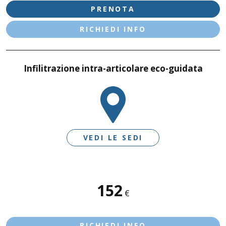
PRENOTA
RICHIEDI INFO
Infilitrazione intra-articolare eco-guidata
VEDI LE SEDI
SEDI DISPONIBILI
152
€
DESENZANO D/G - LE VELE
CASTIGLIONE D/S
RICHIEDI INFO