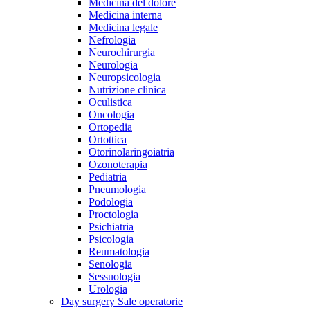
Medicina del dolore
Medicina interna
Medicina legale
Nefrologia
Neurochirurgia
Neurologia
Neuropsicologia
Nutrizione clinica
Oculistica
Oncologia
Ortopedia
Ortottica
Otorinolaringoiatria
Ozonoterapia
Pediatria
Pneumologia
Podologia
Proctologia
Psichiatria
Psicologia
Reumatologia
Senologia
Sessuologia
Urologia
Day surgery
Sale operatorie