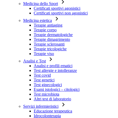
Medicina dello Sport
Certificati sportivi agonistici
Certificati sportivi non agonistici
Medicina estetica
Terapie antiaging
Terapie corpo
Terapie dermatologiche
Terapie dimagrimento
Terapie sclerosanti
Terapie tricologiche
Terapie viso
Analisi e Test
Analisi e profili ematici
Test allergie e intolleranze
Test covid
Test genetici
Test ginecologici
Esami istologici – citologici
Test microbiota
Altri test di laboratorio
Servizi infermieristici
Educazione terapeutica
Idrocolonterapia