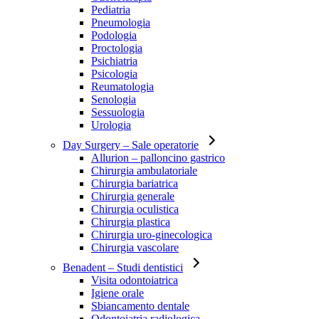
Pediatria
Pneumologia
Podologia
Proctologia
Psichiatria
Psicologia
Reumatologia
Senologia
Sessuologia
Urologia
Day Surgery
– Sale operatorie
Allurion – palloncino gastrico
Chirurgia ambulatoriale
Chirurgia bariatrica
Chirurgia generale
Chirurgia oculistica
Chirurgia plastica
Chirurgia uro-ginecologica
Chirurgia vascolare
Benadent
– Studi dentistici
Visita odontoiatrica
Igiene orale
Sbiancamento dentale
Odontoiatria radiologica