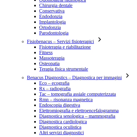
Chirurgia dentale
Conservativa
Endodonzia
Implantologia
Ortodonzia
Parodontologia
Fisiobenacus
– Servizi fisioterapici
Fisioterapia e riabilitazione
Fitness
Massoterapia
Osteopatia
Terapia fisica strumentale
Benacus Diagnostics
– Diagnostica per immagini
Eco – ecografia
Rx – radiografia
Tac – tomografia assiale computerizzata
Rmn – risonanza magnetica
Endoscopia digestiva
Elettromiografia e elettroencefalogramma
Diagnostica senologica – mammografia
Diagnostica cardiologica
Diagnostica oculistica
Altri servizi diagnostici