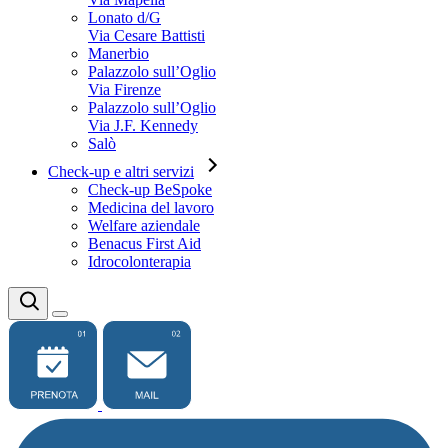
Lonato d/G
Via Cesare Battisti
Manerbio
Palazzolo sull’Oglio
Via Firenze
Palazzolo sull’Oglio
Via J.F. Kennedy
Salò
Check-up e altri servizi
Check-up BeSpoke
Medicina del lavoro
Welfare aziendale
Benacus First Aid
Idrocolonterapia