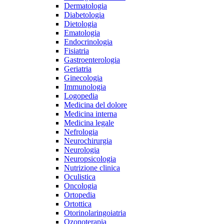
Dermatologia
Diabetologia
Dietologia
Ematologia
Endocrinologia
Fisiatria
Gastroenterologia
Geriatria
Ginecologia
Immunologia
Logopedia
Medicina del dolore
Medicina interna
Medicina legale
Nefrologia
Neurochirurgia
Neurologia
Neuropsicologia
Nutrizione clinica
Oculistica
Oncologia
Ortopedia
Ortottica
Otorinolaringoiatria
Ozonoterapia