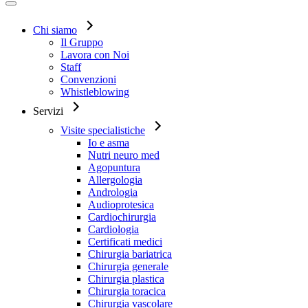
Chi siamo
Il Gruppo
Lavora con Noi
Staff
Convenzioni
Whistleblowing
Servizi
Visite specialistiche
Io e asma
Nutri neuro med
Agopuntura
Allergologia
Andrologia
Audioprotesica
Cardiochirurgia
Cardiologia
Certificati medici
Chirurgia bariatrica
Chirurgia generale
Chirurgia plastica
Chirurgia toracica
Chirurgia vascolare