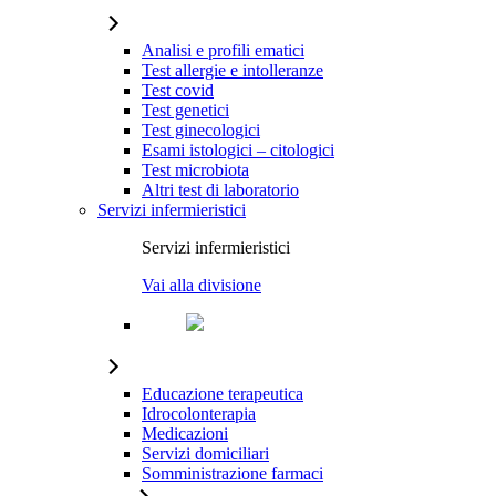
Analisi e profili ematici
Test allergie e intolleranze
Test covid
Test genetici
Test ginecologici
Esami istologici – citologici
Test microbiota
Altri test di laboratorio
Servizi infermieristici
Servizi infermieristici
Vai alla divisione
Educazione terapeutica
Idrocolonterapia
Medicazioni
Servizi domiciliari
Somministrazione farmaci