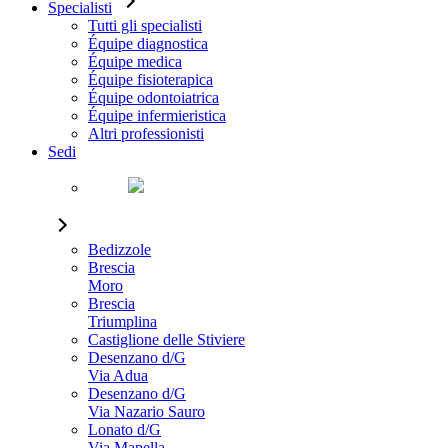
Specialisti
Tutti gli specialisti
Équipe diagnostica
Équipe medica
Équipe fisioterapica
Équipe odontoiatrica
Équipe infermieristica
Altri professionisti
Sedi
Bedizzole
Brescia
Moro
Brescia
Triumplina
Castiglione delle Stiviere
Desenzano d/G
Via Adua
Desenzano d/G
Via Nazario Sauro
Lonato d/G
Via Mapella