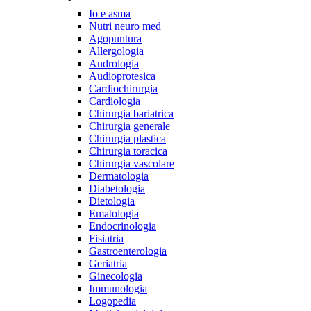
Io e asma
Nutri neuro med
Agopuntura
Allergologia
Andrologia
Audioprotesica
Cardiochirurgia
Cardiologia
Chirurgia bariatrica
Chirurgia generale
Chirurgia plastica
Chirurgia toracica
Chirurgia vascolare
Dermatologia
Diabetologia
Dietologia
Ematologia
Endocrinologia
Fisiatria
Gastroenterologia
Geriatria
Ginecologia
Immunologia
Logopedia