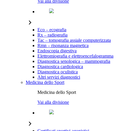
Vai alla divisione
Eco – ecografia
Rx – radiografia
Tac – tomografia assiale computerizzata
Rmn – risonanza magnetica
Endoscopia digestiva
Elettromiografia e elettroencefalogramma
Diagnostica senologica – mammografia
Diagnostica cardiologica
Diagnostica oculistica
Altri servizi diagnostici
Medicina dello Sport
Medicina dello Sport
Vai alla divisione
Certificati sportivi agonistici