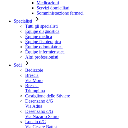
Medicazioni
Servizi domiciliari
Somministrazione farmaci
Specialisti
Tutti gli specialisti
Équipe diagnostica
Équipe medica
Équipe fisioterapica
Équipe odontoiatrica
Équipe infermieristica
Altri professionisti
Sedi
Bedizzole
Brescia
Via Moro
Brescia
Triumplina
Castiglione delle Stiviere
Desenzano d/G
Via Adua
Desenzano d/G
Via Nazario Sauro
Lonato d/G
Via Cesare Battisti