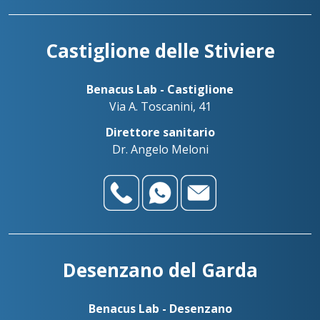
Palazzolo s/O - San Pancrazio
alessandro@benacuslab.com
Benadent - Le Vele - Studio dentistico
+39030738499
Castiglione delle Stiviere
Palazzolo sull’Oglio
+393783042989
Benacus Lab - Palazzolo - Via Firenze 103
Benacus Lab - Castiglione
palazzolo@benacuslab.com
Benadent - Bedizzole - Studio dentistico
Via A. Toscanini, 41
Salò
Direttore sanitario
+393517517096
Dr. Angelo Meloni
Benacus Lab - Salò - P. le Martirti della Libertà 13
salo@benacuslab.com
Desenzano del Garda
Benacus Lab - Desenzano