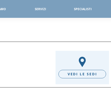
IAMO
SERVIZI
SPECIALISTI
SERVIZI FISIOTERAPICI
DIAGNOSTICA PER IMMAGINI
VEDI LE SEDI
D/G - LE VELE
MANERBIO