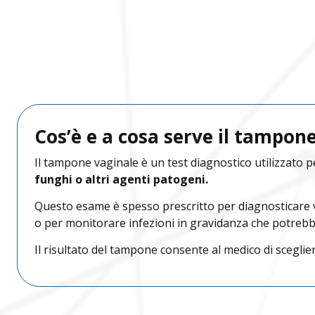
Scrivici su Wha
Contatta le nost
Chiamaci
Benacus Lab - Bres
Bedizzole
B
Bedizzole
Benacus Lab - Cast
Cos’è e a cosa serve il tampon
Brescia - Euromedical
B
Brescia - Via Moro
Il tampone vaginale è un test diagnostico utilizzato p
Brescia - Moro
B
Benacus Lab - Des
funghi o altri agenti patogeni.
Scarica i referti
Castiglione delle S
Questo esame è spesso prescritto per diagnosticare va
Brescia - Triumplina
B
o per monitorare infezioni in gravidanza che potrebber
Garda Salus - Dese
Desenzano del Gard
Il risultato del tampone consente al medico di sceglier
Castiglione delle
B
Referti di laborato
Benacus Lab - Bedi
Stiviere
Desenzano del Gar
Scarica in modo semplice e ve
Desenzano del Garda
B