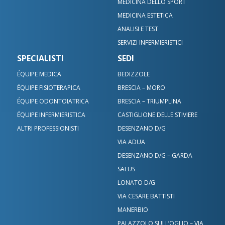
MEDICINA DELLO SPORT
MEDICINA ESTETICA
ANALISI E TEST
SERVIZI INFERMIERISTICI
SPECIALISTI
SEDI
ÉQUIPE MEDICA
BEDIZZOLE
Contatta le nostre sedi
ÉQUIPE FISIOTERAPICA
BRESCIA – MORO
ÉQUIPE ODONTOIATRICA
BRESCIA – TRIUMPLINA
Scrivici su WhatsApp
ÉQUIPE INFERMIERISTICA
CASTIGLIONE DELLE STIVIERE
Bedizzole
ALTRI PROFESSIONISTI
DESENZANO D/G
Benacus Lab - Bedizzole - Via Garibaldi 6/A
Benacus Lab - Brescia - Moro -
VIA ADUA
bedizzole@benacuslab.com
Poliambulatorio
DESENZANO D/G – GARDA
SALUS
+393783102040
Brescia - Euromedical
Chiamaci
LONATO D/G
Benacus Work - Brescia - Via Moro 26
VIA CESARE BATTISTI
Benacus Lab - Castiglione -
work@benacuslab.com
MANERBIO
Bedizzole
Poliambulatorio
PALAZZOLO SULL’OGLIO – VIA