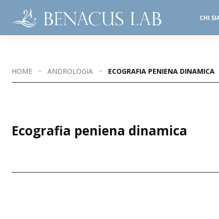
CHI S
SALE OPERATORIE
STUDI DENTISTICI
HOME
ANDROLOGIA
ECOGRAFIA PENIENA DINAMICA
Ecografia peniena dinamica
SEDI DISPONIBILI
PALAZZOLO S/O - VIA FIRENZE