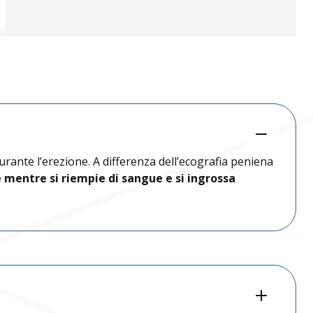
+393783102040
izzole@benacuslab.com
+390302330326
+393783035100
k@benacuslab.com
+390302420935
rante l’erezione. A differenza dell’ecografia peniena
o@benacuslab.com
e mentre si riempie di sangue e si ingrossa
+393316449745
+390376639401
umplina@benacuslab.com
+393457670517
+390309141179
tiglione@benacuslab.com
+393783044715
+390309914907
RTI LABORATORIO
enzano@benacuslab.com