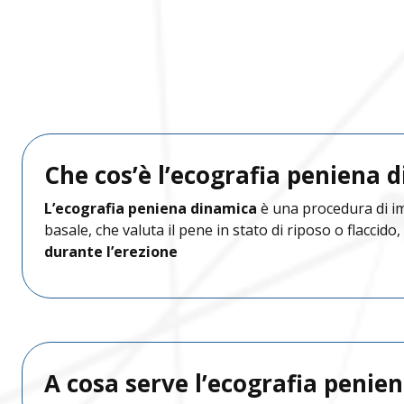
Scrivici su Wha
Contatta le nost
Chiamaci
Benacus Lab - Bres
Bedizzole
B
Bedizzole
Benacus Lab - Cast
Che cos’è l’ecografia peniena 
Brescia - Euromedical
B
Brescia - Via Moro
L’ecografia peniena dinamica
è una procedura di im
Brescia - Moro
B
Benacus Lab - Des
basale, che valuta il pene in stato di riposo o flaccid
durante l’erezione
Scarica i referti
Castiglione delle S
Brescia - Triumplina
B
Garda Salus - Dese
Desenzano del Gard
Castiglione delle
B
Referti di laborato
Benacus Lab - Bedi
Stiviere
A cosa serve l’ecografia penie
Desenzano del Gar
Scarica in modo semplice e ve
Desenzano del Garda
B