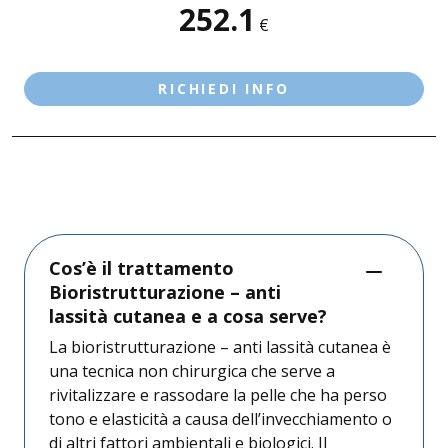
252.1
SEDI DISPONIBILI
€
DESENZANO D/G - LE VELE
DESENZANO D/G - VIA NAZARIO SAURO
RICHIEDI INFO
Cos’è il trattamento
Bioristrutturazione – anti
lassità cutanea e a cosa serve?
La bioristrutturazione – anti lassità cutanea è
una tecnica non chirurgica che serve a
rivitalizzare e rassodare la pelle che ha perso
tono e elasticità a causa dell’invecchiamento o
di altri fattori ambientali e biologici. Il