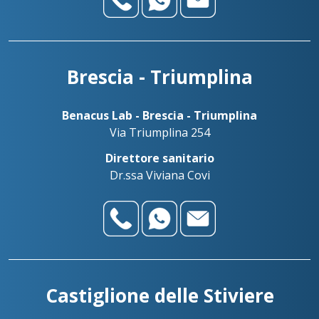
+393783042989
Benacus Lab - Palazzolo - Via Firenze 103
palazzolo@benacuslab.com
Benadent - Bedizzole - Studio dentistico
Brescia - Triumplina
Salò
+393517517096
Benacus Lab - Salò - P. le Martirti della Libertà 13
Benacus Lab - Brescia - Triumplina
salo@benacuslab.com
Via Triumplina 254
Direttore sanitario
Dr.ssa Viviana Covi
Castiglione delle Stiviere