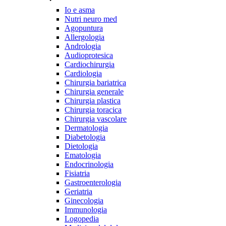
Io e asma
Nutri neuro med
Agopuntura
Allergologia
Andrologia
Audioprotesica
Cardiochirurgia
Cardiologia
Chirurgia bariatrica
Chirurgia generale
Chirurgia plastica
Chirurgia toracica
Chirurgia vascolare
Dermatologia
Diabetologia
Dietologia
Ematologia
Endocrinologia
Fisiatria
Gastroenterologia
Geriatria
Ginecologia
Immunologia
Logopedia