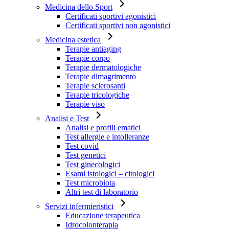
Medicina dello Sport
Certificati sportivi agonistici
Certificati sportivi non agonistici
Medicina estetica
Terapie antiaging
Terapie corpo
Terapie dermatologiche
Terapie dimagrimento
Terapie sclerosanti
Terapie tricologiche
Terapie viso
Analisi e Test
Analisi e profili ematici
Test allergie e intolleranze
Test covid
Test genetici
Test ginecologici
Esami istologici – citologici
Test microbiota
Altri test di laboratorio
Servizi infermieristici
Educazione terapeutica
Idrocolonterapia