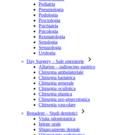
Pediatria
Pneumologia
Podologia
Proctologia
Psichiatria
Psicologia
Reumatologia
Senologia
Sessuologia
Urologia
Day Surgery
– Sale operatorie
Allurion – palloncino gastrico
Chirurgia ambulatoriale
Chirurgia bariatrica
Chirurgia generale
Chirurgia oculistica
Chirurgia plastica
Chirurgia uro-ginecologica
Chirurgia vascolare
Benadent
– Studi dentistici
Visita odontoiatrica
Igiene orale
Sbiancamento dentale
Odontoiatria radiologica