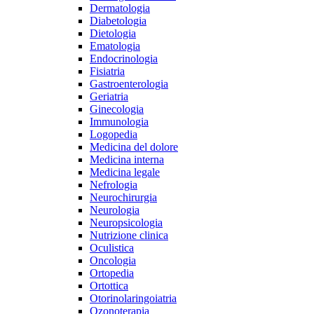
Dermatologia
Diabetologia
Dietologia
Ematologia
Endocrinologia
Fisiatria
Gastroenterologia
Geriatria
Ginecologia
Immunologia
Logopedia
Medicina del dolore
Medicina interna
Medicina legale
Nefrologia
Neurochirurgia
Neurologia
Neuropsicologia
Nutrizione clinica
Oculistica
Oncologia
Ortopedia
Ortottica
Otorinolaringoiatria
Ozonoterapia