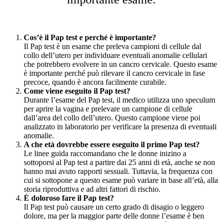
Cos’è il Pap test e perché è importante?
Il Pap test è un esame che preleva campioni di cellule dal
collo dell’utero per individuare eventuali anomalie cellulari
che potrebbero evolvere in un cancro cervicale. Questo esame
è importante perché può rilevare il cancro cervicale in fase
precoce, quando è ancora facilmente curabile.
Come viene eseguito il Pap test?
Durante l’esame del Pap test, il medico utilizza uno speculum
per aprire la vagina e prelevare un campione di cellule
dall’area del collo dell’utero. Questo campione viene poi
analizzato in laboratorio per verificare la presenza di eventuali
anomalie.
A che età dovrebbe essere eseguito il primo Pap test?
Le linee guida raccomandano che le donne inizino a
sottoporsi al Pap test a partire dai 25 anni di età, anche se non
hanno mai avuto rapporti sessuali. Tuttavia, la frequenza con
cui si sottopone a questo esame può variare in base all’età, alla
storia riproduttiva e ad altri fattori di rischio.
È doloroso fare il Pap test?
Il Pap test può causare un certo grado di disagio o leggero
dolore, ma per la maggior parte delle donne l’esame è ben