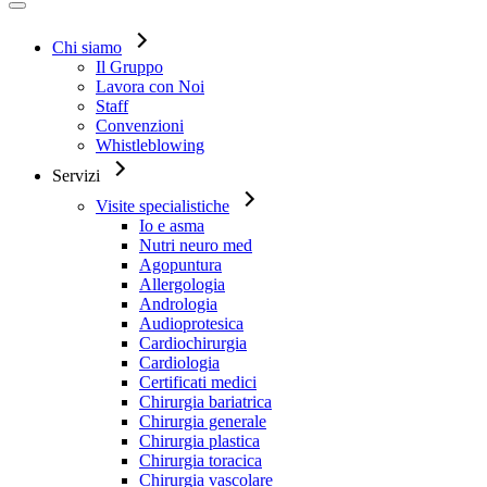
Chi siamo
Il Gruppo
Lavora con Noi
Staff
Convenzioni
Whistleblowing
Servizi
Visite specialistiche
Io e asma
Nutri neuro med
Agopuntura
Allergologia
Andrologia
Audioprotesica
Cardiochirurgia
Cardiologia
Certificati medici
Chirurgia bariatrica
Chirurgia generale
Chirurgia plastica
Chirurgia toracica
Chirurgia vascolare