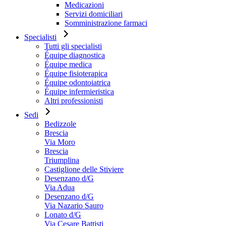
Medicazioni
Servizi domiciliari
Somministrazione farmaci
Specialisti
Tutti gli specialisti
Équipe diagnostica
Équipe medica
Équipe fisioterapica
Équipe odontoiatrica
Équipe infermieristica
Altri professionisti
Sedi
Bedizzole
Brescia
Via Moro
Brescia
Triumplina
Castiglione delle Stiviere
Desenzano d/G
Via Adua
Desenzano d/G
Via Nazario Sauro
Lonato d/G
Via Cesare Battisti