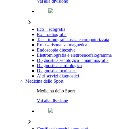
Vai alla divisione
Eco – ecografia
Rx – radiografia
Tac – tomografia assiale computerizzata
Rmn – risonanza magnetica
Endoscopia digestiva
Elettromiografia e elettroencefalogramma
Diagnostica senologica – mammografia
Diagnostica cardiologica
Diagnostica oculistica
Altri servizi diagnostici
Medicina dello Sport
Medicina dello Sport
Vai alla divisione
Certificati sportivi agonistici