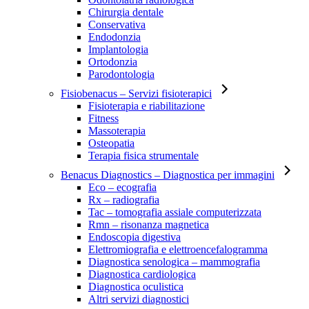
Chirurgia dentale
Conservativa
Endodonzia
Implantologia
Ortodonzia
Parodontologia
Fisiobenacus
– Servizi fisioterapici
Fisioterapia e riabilitazione
Fitness
Massoterapia
Osteopatia
Terapia fisica strumentale
Benacus Diagnostics
– Diagnostica per immagini
Eco – ecografia
Rx – radiografia
Tac – tomografia assiale computerizzata
Rmn – risonanza magnetica
Endoscopia digestiva
Elettromiografia e elettroencefalogramma
Diagnostica senologica – mammografia
Diagnostica cardiologica
Diagnostica oculistica
Altri servizi diagnostici