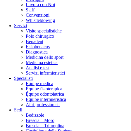
Lavora con Noi
Staff
Convenzioni
Whistleblowing
Servizi
Visite specialistiche
Polo chirurgico
Benadent
Fisiobenacus
Diagnostica
Medicina dello sport
Medicina estetica
Analisi e test
Servizi infermieristici
Specialisti
Équipe medica
Équipe fisioterapica
Équipe odontoiatrica
Équipe infermieristica
Altri professionisti
Sedi
Bedizzole
Brescia – Moro
Brescia – Triumplina
Castiglione delle Stiviere