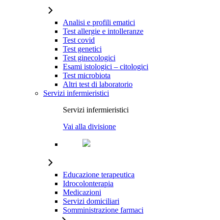
Analisi e profili ematici
Test allergie e intolleranze
Test covid
Test genetici
Test ginecologici
Esami istologici – citologici
Test microbiota
Altri test di laboratorio
Servizi infermieristici
Servizi infermieristici
Vai alla divisione
Educazione terapeutica
Idrocolonterapia
Medicazioni
Servizi domiciliari
Somministrazione farmaci