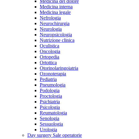
Medicina del dolore
Medicina interna
Medicina legale
Nefrologia
Neurochirurgia
Neurologia
Neuropsicologia
Nutrizione clinica
Oculistica
Oncologia
Ortopedia
Ortottica
Otorinolaringoiatria
Ozonoterapia
Pediatria
Pneumologia
Podologia
Proctologia
Psichiatria
Psicologia
Reumatologia
Senologia
Sessuologia
Urologia
Day surgery
Sale operatorie