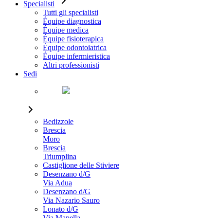
Specialisti
Tutti gli specialisti
Équipe diagnostica
Équipe medica
Équipe fisioterapica
Équipe odontoiatrica
Équipe infermieristica
Altri professionisti
Sedi
Bedizzole
Brescia
Moro
Brescia
Triumplina
Castiglione delle Stiviere
Desenzano d/G
Via Adua
Desenzano d/G
Via Nazario Sauro
Lonato d/G
Via Mapella