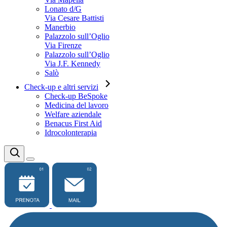
Lonato d/G
Via Cesare Battisti
Manerbio
Palazzolo sull’Oglio
Via Firenze
Palazzolo sull’Oglio
Via J.F. Kennedy
Salò
Check-up e altri servizi
Check-up BeSpoke
Medicina del lavoro
Welfare aziendale
Benacus First Aid
Idrocolonterapia