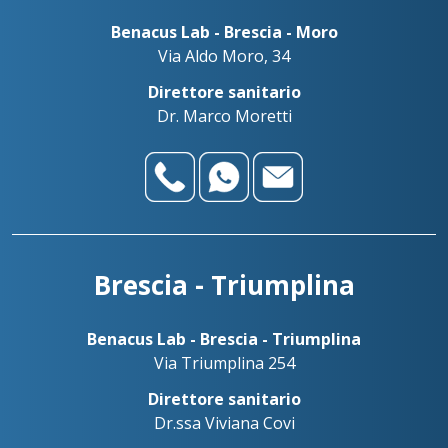
Benacus Lab - Brescia - Moro
Via Aldo Moro, 34
Contatta le nostre sedi
Direttore sanitario
Scrivici su WhatsApp
Dr. Marco Moretti
Bedizzole
Benacus Lab - Bedizzole - Via Garibaldi 6/A
Benacus Lab - Brescia - Moro -
bedizzole@benacuslab.com
Poliambulatorio
+393783102040
Brescia - Euromedical
Chiamaci
Brescia - Triumplina
Benacus Work - Brescia - Via Moro 26
Benacus Lab - Castiglione -
work@benacuslab.com
Bedizzole
Poliambulatorio
Benacus Lab - Brescia - Triumplina
Via Triumplina 254
Brescia - Moro
+390302330326
+393783035100
Benacus Lab - Brescia - Via Moro 34
Direttore sanitario
Dr.ssa Viviana Covi
moro@benacuslab.com
Brescia - Via Moro
Benacus Lab - Desenzano d/G -