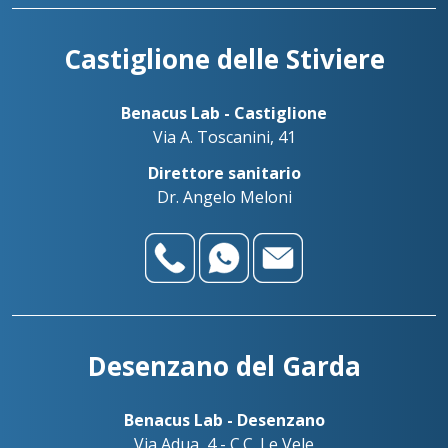
alessandro@benacuslab.com
Benadent - Le Vele - Studio dentistico
+39030738499
Castiglione delle Stiviere
Palazzolo sull’Oglio
+393783042989
Benacus Lab - Palazzolo - Via Firenze 103
Benacus Lab - Castiglione
palazzolo@benacuslab.com
Via A. Toscanini, 41
Benadent - Bedizzole - Studio dentistico
Direttore sanitario
Salò
+393517517096
Dr. Angelo Meloni
Benacus Lab - Salò - P. le Martirti della Libertà 13
salo@benacuslab.com
Desenzano del Garda
Benacus Lab - Desenzano
Via Adua, 4 - C.C. Le Vele