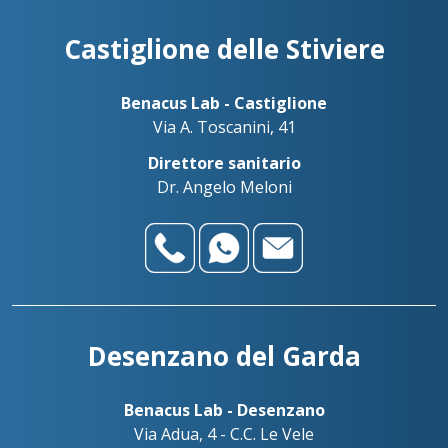
Benadent - Le Vele - Studio dentistico
+39030738499
Castiglione delle Stiviere
Palazzolo sull’Oglio
+393783042989
Benacus Lab - Palazzolo - Via Firenze 103
Benacus Lab - Castiglione
palazzolo@benacuslab.com
Via A. Toscanini, 41
Benadent - Bedizzole - Studio dentistico
Direttore sanitario
Salò
+393517517096
Dr. Angelo Meloni
Benacus Lab - Salò - P. le Martirti della Libertà 13
salo@benacuslab.com
Desenzano del Garda
Benacus Lab - Desenzano
Via Adua, 4 - C.C. Le Vele