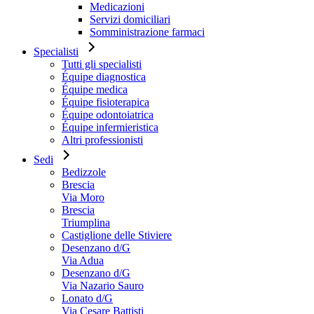
Medicazioni
Servizi domiciliari
Somministrazione farmaci
Specialisti
Tutti gli specialisti
Équipe diagnostica
Équipe medica
Équipe fisioterapica
Équipe odontoiatrica
Équipe infermieristica
Altri professionisti
Sedi
Bedizzole
Brescia
Via Moro
Brescia
Triumplina
Castiglione delle Stiviere
Desenzano d/G
Via Adua
Desenzano d/G
Via Nazario Sauro
Lonato d/G
Via Cesare Battisti