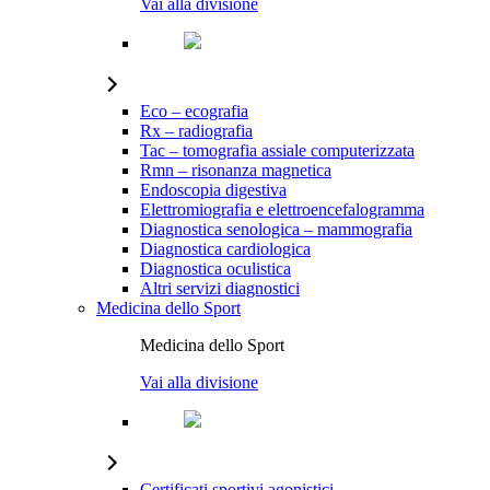
Vai alla divisione
Eco – ecografia
Rx – radiografia
Tac – tomografia assiale computerizzata
Rmn – risonanza magnetica
Endoscopia digestiva
Elettromiografia e elettroencefalogramma
Diagnostica senologica – mammografia
Diagnostica cardiologica
Diagnostica oculistica
Altri servizi diagnostici
Medicina dello Sport
Medicina dello Sport
Vai alla divisione
Certificati sportivi agonistici