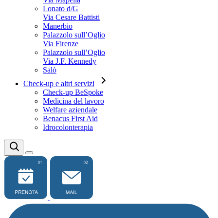
Lonato d/G
Via Cesare Battisti
Manerbio
Palazzolo sull’Oglio
Via Firenze
Palazzolo sull’Oglio
Via J.F. Kennedy
Salò
Check-up e altri servizi
Check-up BeSpoke
Medicina del lavoro
Welfare aziendale
Benacus First Aid
Idrocolonterapia