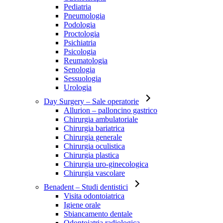
Pediatria
Pneumologia
Podologia
Proctologia
Psichiatria
Psicologia
Reumatologia
Senologia
Sessuologia
Urologia
Day Surgery
– Sale operatorie
Allurion – palloncino gastrico
Chirurgia ambulatoriale
Chirurgia bariatrica
Chirurgia generale
Chirurgia oculistica
Chirurgia plastica
Chirurgia uro-ginecologica
Chirurgia vascolare
Benadent
– Studi dentistici
Visita odontoiatrica
Igiene orale
Sbiancamento dentale
Odontoiatria radiologica