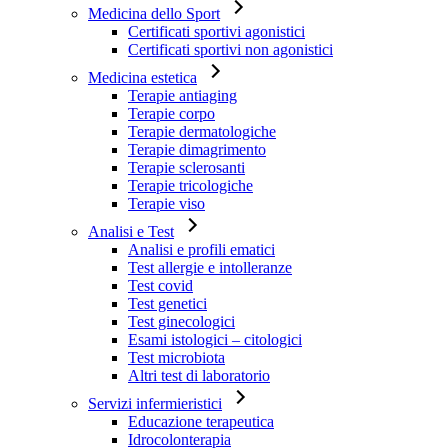
Medicina dello Sport
Certificati sportivi agonistici
Certificati sportivi non agonistici
Medicina estetica
Terapie antiaging
Terapie corpo
Terapie dermatologiche
Terapie dimagrimento
Terapie sclerosanti
Terapie tricologiche
Terapie viso
Analisi e Test
Analisi e profili ematici
Test allergie e intolleranze
Test covid
Test genetici
Test ginecologici
Esami istologici – citologici
Test microbiota
Altri test di laboratorio
Servizi infermieristici
Educazione terapeutica
Idrocolonterapia