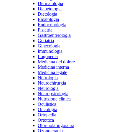
Dermatologia
Diabetologia
Dietologia
Ematologia
Endocrinologia
Fisiatria
Gastroenterologia
Geriatria
Ginecologia
Immunologia
Logopedia
Medicina del dolore
Medicina interna
Medicina legale
Nefrologia
Neurochirurgia
Neurologia
Neuropsicologia
Nutrizione clinica
Oculistica
Oncologia
Ortopedia
Ortottica
Otorinolaringoiatria
Ozonoterapia