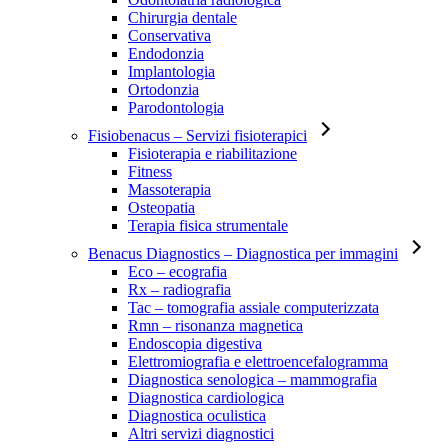
Chirurgia dentale
Conservativa
Endodonzia
Implantologia
Ortodonzia
Parodontologia
Fisiobenacus
– Servizi fisioterapici
Fisioterapia e riabilitazione
Fitness
Massoterapia
Osteopatia
Terapia fisica strumentale
Benacus Diagnostics
– Diagnostica per immagini
Eco – ecografia
Rx – radiografia
Tac – tomografia assiale computerizzata
Rmn – risonanza magnetica
Endoscopia digestiva
Elettromiografia e elettroencefalogramma
Diagnostica senologica – mammografia
Diagnostica cardiologica
Diagnostica oculistica
Altri servizi diagnostici