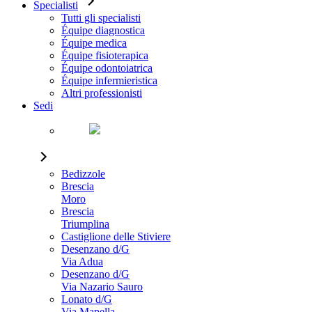
Specialisti
Tutti gli specialisti
Équipe diagnostica
Équipe medica
Équipe fisioterapica
Équipe odontoiatrica
Équipe infermieristica
Altri professionisti
Sedi
Bedizzole
Brescia
Moro
Brescia
Triumplina
Castiglione delle Stiviere
Desenzano d/G
Via Adua
Desenzano d/G
Via Nazario Sauro
Lonato d/G
Via Mapella