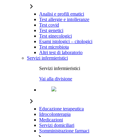
Analisi e profili ematici
Test allergie e intolleranze
Test covid
Test genetici
Test ginecologici
Esami istologici – citologici
Test microbiota
Altri test di laboratorio
Servizi infermieristici
Servizi infermieristici
Vai alla divisione
Educazione terapeutica
Idrocolonterapia
Medicazioni
Servizi domiciliari
Somministrazione farmaci