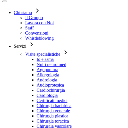
Chi siamo
Il Gruppo
Lavora con Noi
Staff
Convenzioni
Whistleblowing
Servizi
Visite specialistiche
Io e asma
Nutri neuro med
Agopuntura
Allergologia
Andrologia
Audioprotesica
Cardiochirurgia
Cardiologia
Certificati medici
Chirurgia bariatrica
Chirurgia generale
Chirurgia plastica
Chirurgia toracica
Chirurgia vascolare