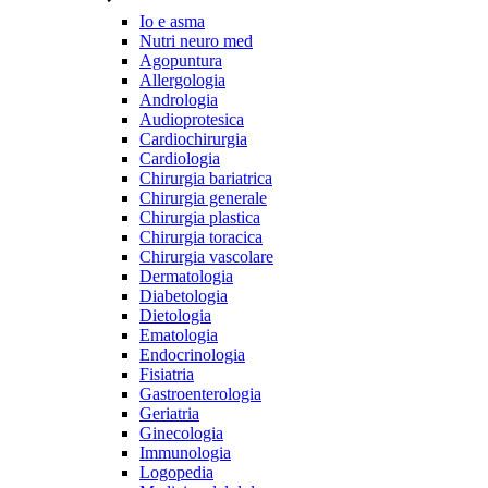
Io e asma
Nutri neuro med
Agopuntura
Allergologia
Andrologia
Audioprotesica
Cardiochirurgia
Cardiologia
Chirurgia bariatrica
Chirurgia generale
Chirurgia plastica
Chirurgia toracica
Chirurgia vascolare
Dermatologia
Diabetologia
Dietologia
Ematologia
Endocrinologia
Fisiatria
Gastroenterologia
Geriatria
Ginecologia
Immunologia
Logopedia