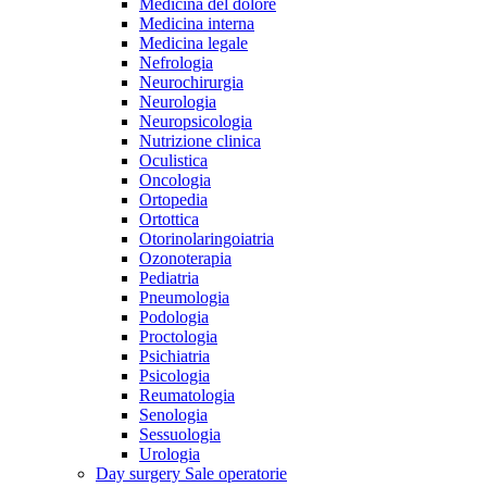
Medicina del dolore
Medicina interna
Medicina legale
Nefrologia
Neurochirurgia
Neurologia
Neuropsicologia
Nutrizione clinica
Oculistica
Oncologia
Ortopedia
Ortottica
Otorinolaringoiatria
Ozonoterapia
Pediatria
Pneumologia
Podologia
Proctologia
Psichiatria
Psicologia
Reumatologia
Senologia
Sessuologia
Urologia
Day surgery
Sale operatorie