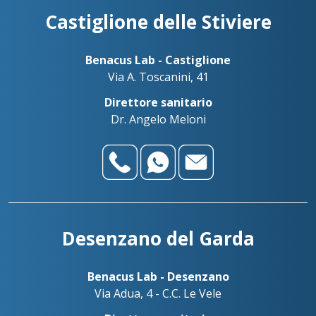
Benadent - Le Vele - Studio dentistico
Castiglione delle Stiviere
+39030738499
Palazzolo sull’Oglio
+393783042989
Benacus Lab - Palazzolo - Via Firenze 103
Benacus Lab - Castiglione
palazzolo@benacuslab.com
Via A. Toscanini, 41
Benadent - Bedizzole - Studio dentistico
Direttore sanitario
Salò
Dr. Angelo Meloni
+393517517096
Benacus Lab - Salò - P. le Martirti della Libertà 13
salo@benacuslab.com
Desenzano del Garda
Benacus Lab - Desenzano
Via Adua, 4 - C.C. Le Vele