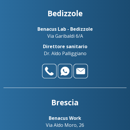
Bedizzole
Benacus Lab - Bedizzole
Via Garibaldi 6/A
Direttore sanitario
Dr. Aldo Palliggiano
Contatta le nostre sedi
Scrivici su WhatsApp
Bedizzole
Benacus Lab - Bedizzole - Via Garibaldi 6/A
Benacus Lab - Brescia - Moro -
bedizzole@benacuslab.com
Poliambulatorio
Brescia
+393783102040
Brescia - Euromedical
Chiamaci
Benacus Work - Brescia - Via Moro 26
Benacus Work
Benacus Lab - Castiglione -
work@benacuslab.com
Via Aldo Moro, 26
Bedizzole
Poliambulatorio