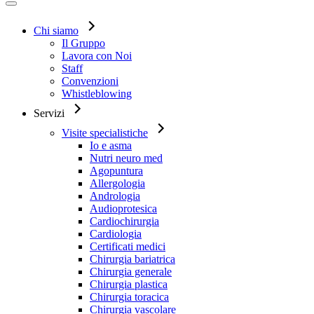
Chi siamo
Il Gruppo
Lavora con Noi
Staff
Convenzioni
Whistleblowing
Servizi
Visite specialistiche
Io e asma
Nutri neuro med
Agopuntura
Allergologia
Andrologia
Audioprotesica
Cardiochirurgia
Cardiologia
Certificati medici
Chirurgia bariatrica
Chirurgia generale
Chirurgia plastica
Chirurgia toracica
Chirurgia vascolare