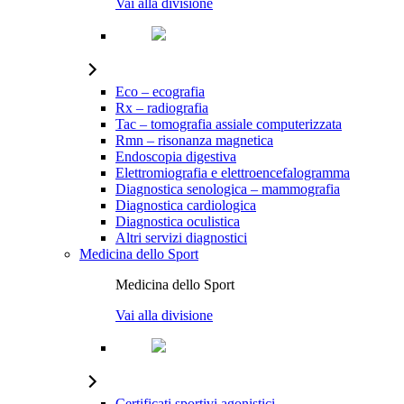
Vai alla divisione
Eco – ecografia
Rx – radiografia
Tac – tomografia assiale computerizzata
Rmn – risonanza magnetica
Endoscopia digestiva
Elettromiografia e elettroencefalogramma
Diagnostica senologica – mammografia
Diagnostica cardiologica
Diagnostica oculistica
Altri servizi diagnostici
Medicina dello Sport
Medicina dello Sport
Vai alla divisione
Certificati sportivi agonistici