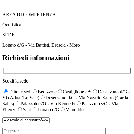
AREA DI COMPETENZA
Oculistica
SEDE
Lonato d/G - Via Battisti
,
Brescia - Moro
Richiedi informazioni
Scegli la sede
Tutte le sedi
Bedizzole
Castiglione d/S
Desenzano d/G -
Via Adua (Le Vele)
Desenzano d/G - Via Nazario Sauro (Garda
Salus)
Palazzolo s/O - Via Kennedy
Palazzolo s/O - Via
Firenze
Salò
Lonato d/G
Manerbio