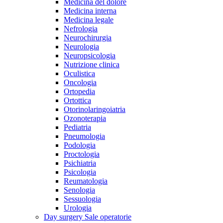
Medicina del dolore
Medicina interna
Medicina legale
Nefrologia
Neurochirurgia
Neurologia
Neuropsicologia
Nutrizione clinica
Oculistica
Oncologia
Ortopedia
Ortottica
Otorinolaringoiatria
Ozonoterapia
Pediatria
Pneumologia
Podologia
Proctologia
Psichiatria
Psicologia
Reumatologia
Senologia
Sessuologia
Urologia
Day surgery
Sale operatorie