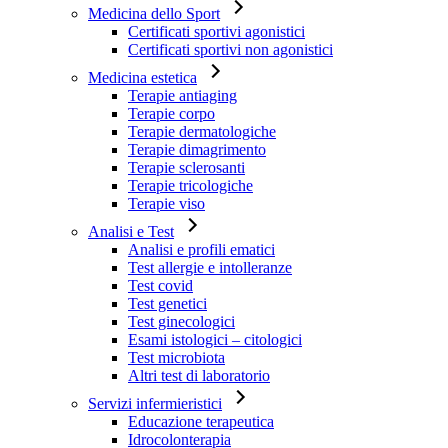
Medicina dello Sport
Certificati sportivi agonistici
Certificati sportivi non agonistici
Medicina estetica
Terapie antiaging
Terapie corpo
Terapie dermatologiche
Terapie dimagrimento
Terapie sclerosanti
Terapie tricologiche
Terapie viso
Analisi e Test
Analisi e profili ematici
Test allergie e intolleranze
Test covid
Test genetici
Test ginecologici
Esami istologici – citologici
Test microbiota
Altri test di laboratorio
Servizi infermieristici
Educazione terapeutica
Idrocolonterapia