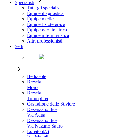
Specialisti
Tutti gli specialisti
Équipe diagnostica
Équipe medica
Équipe fisioterapica
Équipe odontoiatrica
Équipe infermieristica
Altri professionisti
Sedi
Bedizzole
Brescia
Moro
Brescia
Triumplina
Castiglione delle Stiviere
Desenzano d/G
Via Adua
Desenzano d/G
Via Nazario Sauro
Lonato d/G
Via Mapella