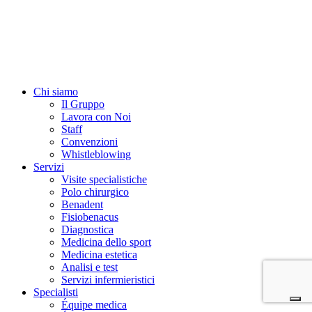
Chi siamo
Il Gruppo
Lavora con Noi
Staff
Convenzioni
Whistleblowing
Servizi
Visite specialistiche
Polo chirurgico
Benadent
Fisiobenacus
Diagnostica
Medicina dello sport
Medicina estetica
Analisi e test
Servizi infermieristici
Specialisti
Équipe medica