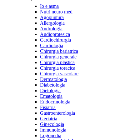
Io e asma
Nutri neuro med
Agopuntura
Allergologia
Andrologia
Audioprotesica
Cardiochirurgia
Cardiologia
Chirurgia bariatrica
Chirurgia generale
Chirurgia plastica
Chirurgia toracica
Chirurgia vascolare
Dermatologia
Diabetologia
Dietologia
Ematologia
Endocrinologia
Fisiatria
Gastroenterologia
Geriatria
Ginecologia
Immunologia
Logopedia