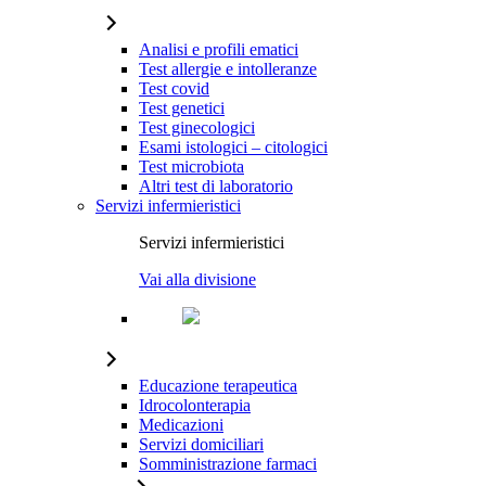
Analisi e profili ematici
Test allergie e intolleranze
Test covid
Test genetici
Test ginecologici
Esami istologici – citologici
Test microbiota
Altri test di laboratorio
Servizi infermieristici
Servizi infermieristici
Vai alla divisione
Educazione terapeutica
Idrocolonterapia
Medicazioni
Servizi domiciliari
Somministrazione farmaci