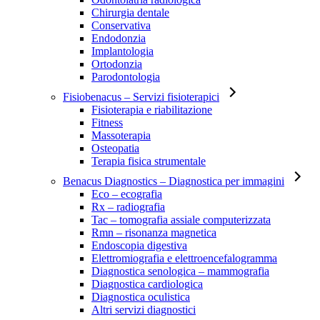
Chirurgia dentale
Conservativa
Endodonzia
Implantologia
Ortodonzia
Parodontologia
Fisiobenacus
– Servizi fisioterapici
Fisioterapia e riabilitazione
Fitness
Massoterapia
Osteopatia
Terapia fisica strumentale
Benacus Diagnostics
– Diagnostica per immagini
Eco – ecografia
Rx – radiografia
Tac – tomografia assiale computerizzata
Rmn – risonanza magnetica
Endoscopia digestiva
Elettromiografia e elettroencefalogramma
Diagnostica senologica – mammografia
Diagnostica cardiologica
Diagnostica oculistica
Altri servizi diagnostici