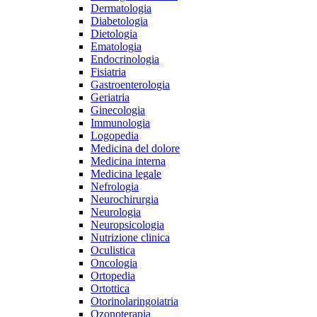
Dermatologia
Diabetologia
Dietologia
Ematologia
Endocrinologia
Fisiatria
Gastroenterologia
Geriatria
Ginecologia
Immunologia
Logopedia
Medicina del dolore
Medicina interna
Medicina legale
Nefrologia
Neurochirurgia
Neurologia
Neuropsicologia
Nutrizione clinica
Oculistica
Oncologia
Ortopedia
Ortottica
Otorinolaringoiatria
Ozonoterapia