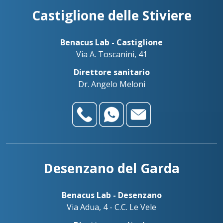
Benadent - Le Vele - Studio dentistico
Castiglione delle Stiviere
+39030738499
Palazzolo sull’Oglio
+393783042989
Benacus Lab - Palazzolo - Via Firenze 103
Benacus Lab - Castiglione
palazzolo@benacuslab.com
Via A. Toscanini, 41
Benadent - Bedizzole - Studio dentistico
Direttore sanitario
Salò
Dr. Angelo Meloni
+393517517096
Benacus Lab - Salò - P. le Martirti della Libertà 13
salo@benacuslab.com
Desenzano del Garda
Benacus Lab - Desenzano
Via Adua, 4 - C.C. Le Vele