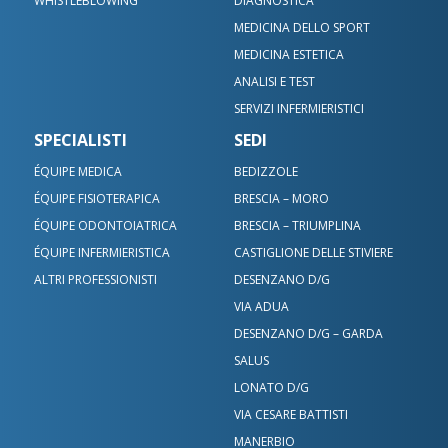
WHISTLEBLOWING
DIAGNOSTICA
MEDICINA DELLO SPORT
MEDICINA ESTETICA
ANALISI E TEST
SERVIZI INFERMIERISTICI
SPECIALISTI
SEDI
ÉQUIPE MEDICA
BEDIZZOLE
Contatta le nostre sedi
ÉQUIPE FISIOTERAPICA
BRESCIA – MORO
Scrivici su WhatsApp
ÉQUIPE ODONTOIATRICA
BRESCIA – TRIUMPLINA
Bedizzole
ÉQUIPE INFERMIERISTICA
CASTIGLIONE DELLE STIVIERE
Benacus Lab - Bedizzole - Via Garibaldi 6/A
ALTRI PROFESSIONISTI
DESENZANO D/G
Benacus Lab - Brescia - Moro -
bedizzole@benacuslab.com
VIA ADUA
Poliambulatorio
DESENZANO D/G – GARDA
+393783102040
Brescia - Euromedical
SALUS
Chiamaci
LONATO D/G
Benacus Work - Brescia - Via Moro 26
VIA CESARE BATTISTI
Benacus Lab - Castiglione -
work@benacuslab.com
Bedizzole
Poliambulatorio
MANERBIO