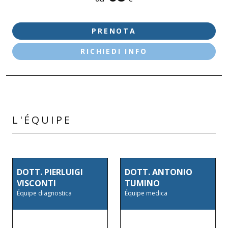
BEDIZZOLE
CASTIGLIONE D/S
PRENOTA
DESENZANO D/G - LE VELE
RICHIEDI INFO
DESENZANO D/G - VIA NAZARIO SAURO
PALAZZOLO S/O - VIA FIRENZE
L'ÉQUIPE
DOTT. PIERLUIGI
DOTT. ANTONIO
VISCONTI
TUMINO
Équipe diagnostica
Équipe medica