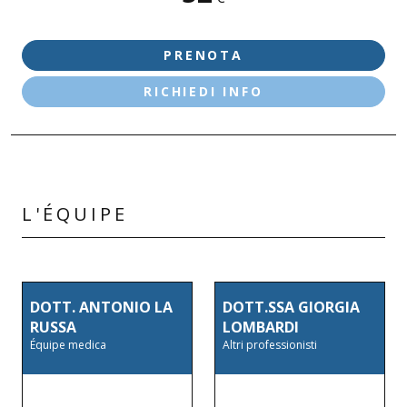
DESENZANO D/G - LE VELE
DESENZANO D/G - VIA NAZARIO SAURO
PRENOTA
RICHIEDI INFO
L'ÉQUIPE
DOTT. ANTONIO LA
DOTT.SSA GIORGIA
RUSSA
LOMBARDI
Équipe medica
Altri professionisti