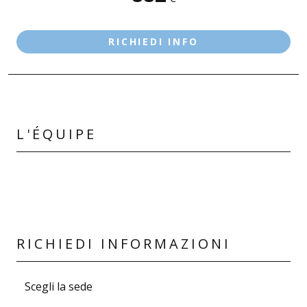
BEDIZZOLE
CASTIGLIONE D/S
RICHIEDI INFO
DESENZANO D/G - LE VELE
PALAZZOLO S/O - VIA FIRENZE
SALÒ
L'ÉQUIPE
RICHIEDI INFORMAZIONI
Scegli la sede