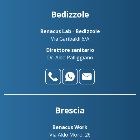
Bedizzole
Benacus Lab - Bedizzole
Via Garibaldi 6/A
Direttore sanitario
Dr. Aldo Palliggiano
Contatta le nostre sedi
Scrivici su WhatsApp
Bedizzole
Benacus Lab - Bedizzole - Via Garibaldi 6/A
Benacus Lab - Brescia - Moro -
bedizzole@benacuslab.com
Poliambulatorio
Brescia
+393783102040
Brescia - Euromedical
Chiamaci
Benacus Work - Brescia - Via Moro 26
Benacus Work
Benacus Lab - Castiglione -
work@benacuslab.com
Via Aldo Moro, 26
Bedizzole
Poliambulatorio