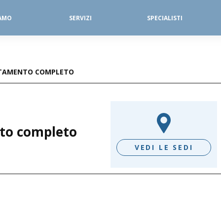
IAMO
SERVIZI
SPECIALISTI
SERVIZI FISIOTERAPICI
DIAGNOSTICA PER IMMAGINI
TTAMENTO COMPLETO
nto completo
VEDI LE SEDI
D/G - VIA NAZARIO SAURO