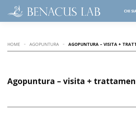
CHI S
SALE OPERATORIE
STUDI DENTISTICI
HOME
AGOPUNTURA
AGOPUNTURA – VISITA + TRA
Agopuntura – visita + trattame
SEDI DISPONIBILI
DESENZANO D/G - LE VELE
DESENZANO 